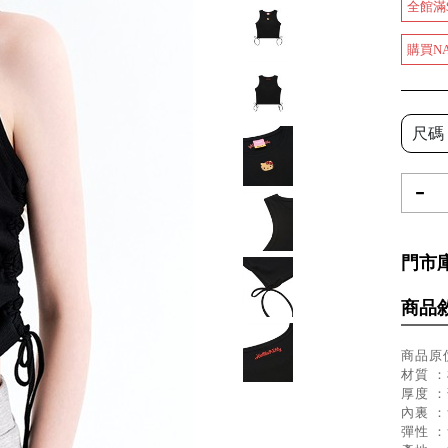
全館滿
購買N
尺碼
-
門市
商品
商品原價
材質 ：
厚度 
內裏 
彈性 