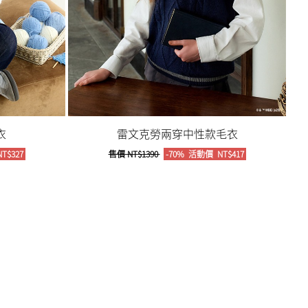
衣
雷文克勞兩穿中性款毛衣
T$327
售價
NT$1390
-70%
活動價
NT$417