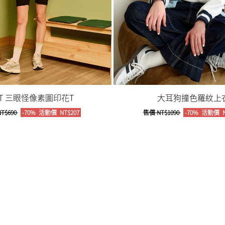
IT 三眼怪像素圖印花T
大耳狗撞色羅紋上
T$690
-70%
活動價
NT$207
售價
NT$1090
-70%
活動價
N