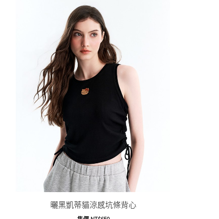
曬黑凱蒂貓涼感坑條背心
售價
NT$650