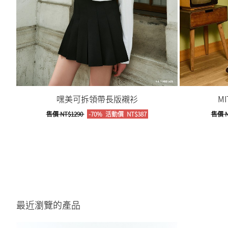
嘿美可拆領帶長版襯衫
M
售價
NT$1290
-70%
活動價
NT$387
售價
N
最近瀏覽的產品