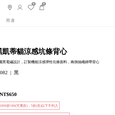
0
0
周邊
黑凱蒂貓涼感坑條背心
曬黑電繡設計，訂製機能涼感彈性坑條面料，兩側抽繩綁帶背心
082 | 黑
NT$650
800折180(可累折)，5折(含)以下不列入