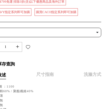
$799免運 排除3折(含)以下優惠商品及海外訂單
AVY指定系列即可加購
購買CACO指定系列即可加購
+
庫存查詢
尺寸指南
洗滌方式
敘述
 ：1100
棉60% / 聚酯纖維40%
：薄
：無
：無