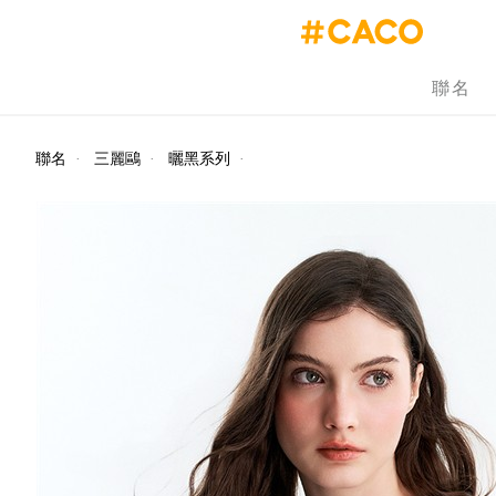
聯名
聯名
·
三麗鷗
·
曬黑系列
·