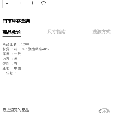
-
+
門市庫存查詢
尺寸指南
洗滌方式
商品敘述
商品原價 ：1200
材質 ：棉60% / 聚酯纖維40%
厚度 ：一般
內裏 ：無
彈性 ：有
產地 ：中國
口袋數 ：0
最近瀏覽的產品