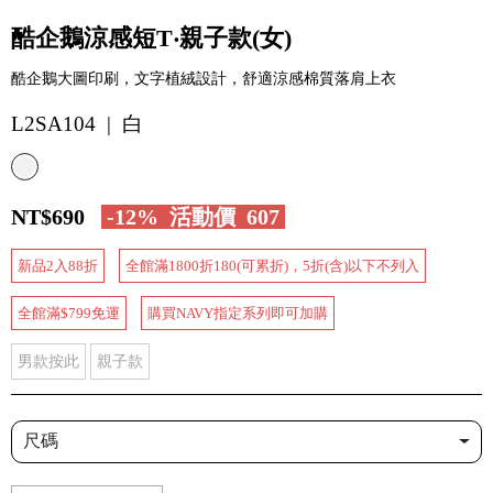
酷企鵝涼感短T‧親子款(女)
酷企鵝大圖印刷，文字植絨設計，舒適涼感棉質落肩上衣
L2SA104 | 白
NT$690
-12%
活動價
607
新品2入88折
全館滿1800折180(可累折)，5折(含)以下不列入
全館滿$799免運
購買NAVY指定系列即可加購
男款按此
親子款
尺碼