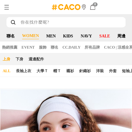
0
WOMEN
聯名
MEN
KIDS
NAVY
SALE
周邊
熱銷推薦
EVENT
服飾
聯名
CC.DAILY
所有品牌
CACO | 涼感全
上身
下身
週邊配件
ALL
長袖上衣
大學Ｔ
帽Ｔ
襯衫
針織衫
洋裝
外套
短袖