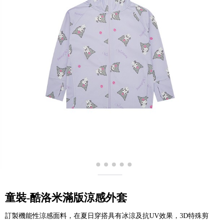
童裝-酷洛米滿版涼感外套
訂製機能性涼感面料，在夏日穿搭具有冰涼及抗UV效果，3D特殊剪