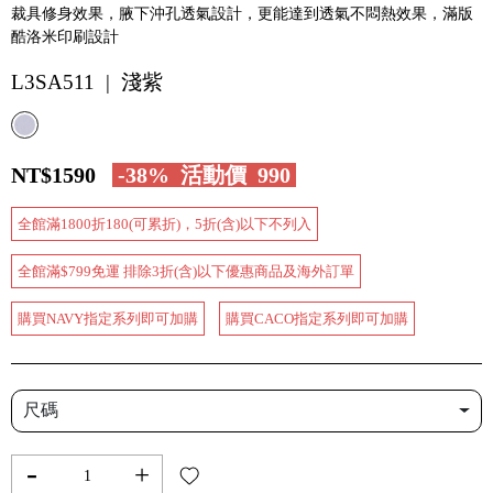
裁具修身效果，腋下沖孔透氣設計，更能達到透氣不悶熱效果，滿版
酷洛米印刷設計
L3SA511 | 淺紫
NT$1590
-38%
活動價
990
全館滿1800折180(可累折)，5折(含)以下不列入
全館滿$799免運 排除3折(含)以下優惠商品及海外訂單
購買NAVY指定系列即可加購
購買CACO指定系列即可加購
尺碼
-
+