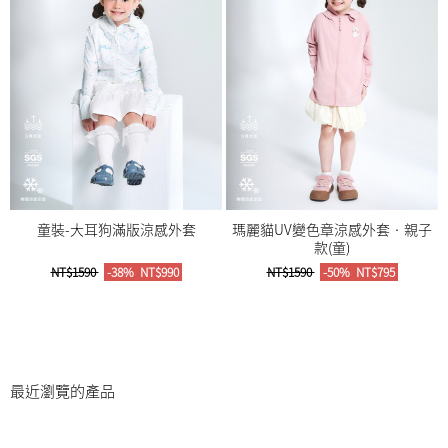
童裝-大耳狗滿版涼感外套
瑪麗貓UV變色章涼感外套‧親子
款(童)
NT$1590
-38%
NT$990
NT$1590
-50%
NT$795
最近瀏覽的產品