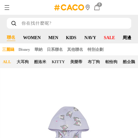
0
聯名
WOMEN
MEN
KIDS
NAVY
SALE
周邊
三麗鷗
Disney
華納
日系聯名
其他聯名
特別企劃
ALL
大耳狗
酷洛米
KITTY
美樂蒂
布丁狗
帕恰狗
酷企鵝