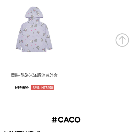
童裝-酷洛米滿版涼感外套
NT$1590
-38%
NT$990