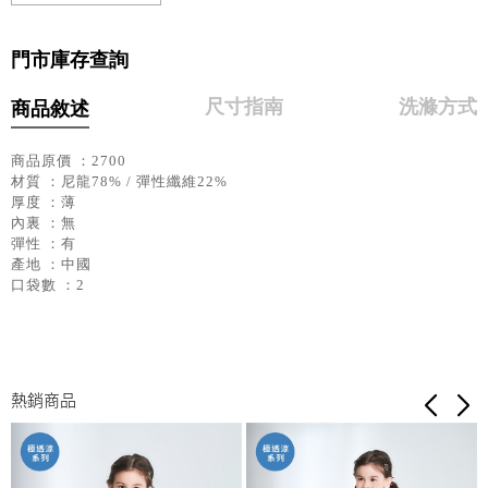
門市庫存查詢
尺寸指南
洗滌方式
商品敘述
商品原價 ：2700
材質 ：尼龍78% / 彈性纖維22%
厚度 ：薄
內裏 ：無
彈性 ：有
產地 ：中國
口袋數 ：2
熱銷商品