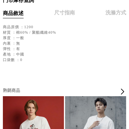
門市庫存查詢
尺寸指南
洗滌方式
商品敘述
商品原價 ：1200
材質 ：棉60% / 聚酯纖維40%
厚度 ：一般
內裏 ：無
彈性 ：有
產地 ：中國
口袋數 ：0
熱銷商品