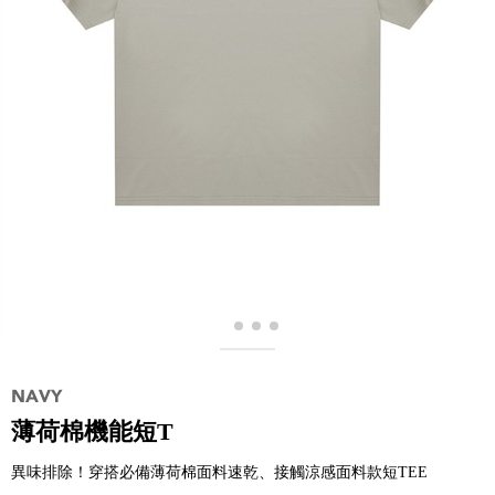
薄荷棉機能短T
異味排除！穿搭必備薄荷棉面料速乾、接觸涼感面料款短TEE