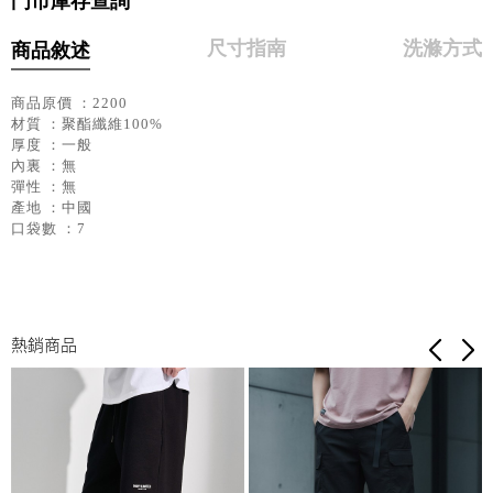
門市庫存查詢
尺寸指南
洗滌方式
商品敘述
商品原價 ：2200
材質 ：聚酯纖維100%
厚度 ：一般
內裏 ：無
彈性 ：無
產地 ：中國
口袋數 ：7
熱銷商品