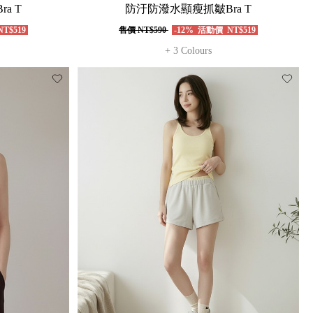
a T
防汙防潑水顯瘦抓皺Bra T
T$519
售價
NT$590
-12%
活動價
NT$519
+ 3 Colours