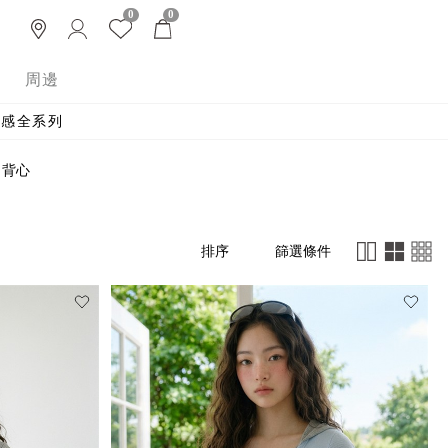
0
0
周邊
 涼感全系列
背心
篩選條件
排序