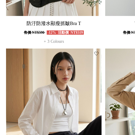
防汙防潑水顯瘦抓皺Bra T
售價
NT$590
-12%
活動價
NT$519
售價
NT
+ 3 Colours