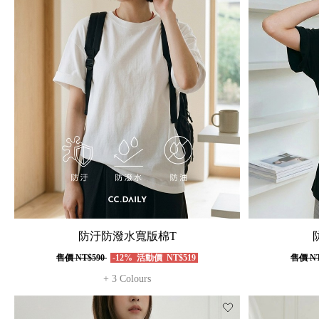
防汙防潑水寬版棉T
售價
NT$590
-12%
活動價
NT$519
售價
NT
+ 3 Colours