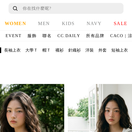
WOMEN
MEN
KIDS
NAVY
SALE
EVENT
服飾
聯名
CC.DAILY
所有品牌
CACO |
長袖上衣
大學Ｔ
帽Ｔ
襯衫
針織衫
洋裝
外套
短袖上衣