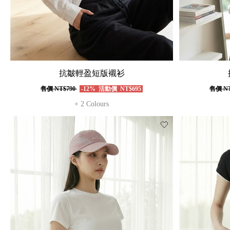
抗皺輕盈短版襯衫
售價
NT$790
-12%
活動價
NT$695
售價
NT
+ 2 Colours