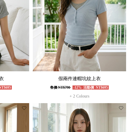
衣
假兩件連帽坑紋上衣
T$695
售價
NT$790
-12%
活動價
NT$695
+ 2 Colours