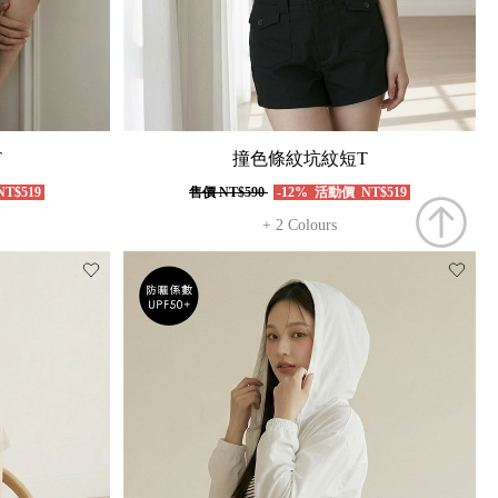
T
撞色條紋坑紋短T
T$519
售價
NT$590
-12%
活動價
NT$519
+ 2 Colours