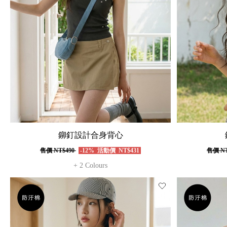
鉚釘設計合身背心
售價
NT$490
-12%
活動價
NT$431
售價
NT
+ 2 Colours