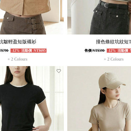
抗皺輕盈短版襯衫
撞色條紋坑紋短
$790
-12%
活動價
NT$695
售價
NT$590
-12%
活動價
N
+ 2 Colours
+ 2 Colours