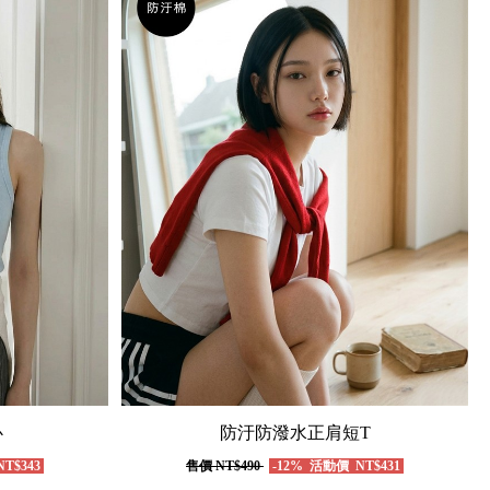
心
防汙防潑水正肩短T
T$343
售價
NT$490
-12%
活動價
NT$431