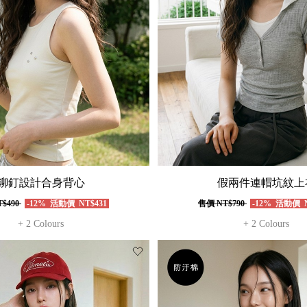
鉚釘設計合身背心
假兩件連帽坑紋上
$490
-12%
活動價
NT$431
售價
NT$790
-12%
活動價
N
+ 2 Colours
+ 2 Colours