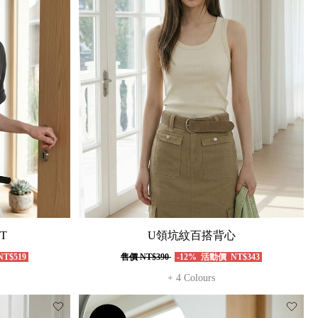
T
U領坑紋百搭背心
T$519
售價
NT$390
-12%
活動價
NT$343
+ 4 Colours