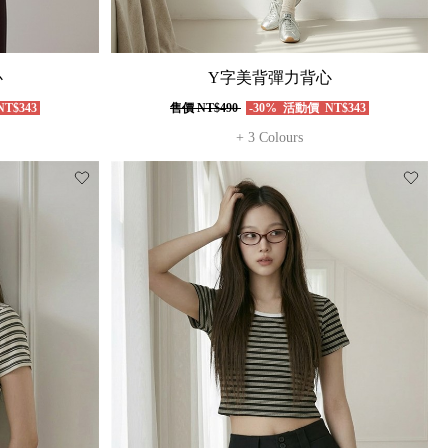
心
Y字美背彈力背心
T$343
售價
NT$490
-30%
活動價
NT$343
+ 3 Colours