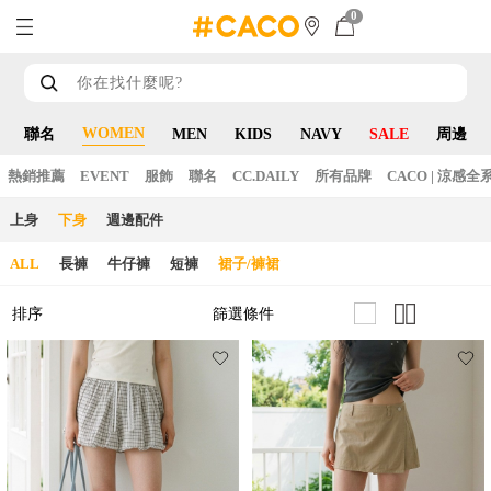
0
WOMEN
聯名
MEN
KIDS
NAVY
SALE
周邊
熱銷推薦
EVENT
服飾
聯名
CC.DAILY
所有品牌
CACO | 涼感全
上身
下身
週邊配件
ALL
長褲
牛仔褲
短褲
裙子/褲裙
篩選條件
排序