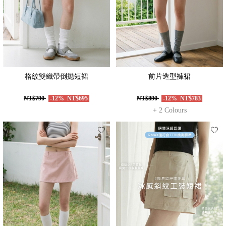
格紋雙織帶倒拋短裙
前片造型褲裙
NT$790
-12%
NT$695
NT$890
-12%
NT$783
+ 2 Colours