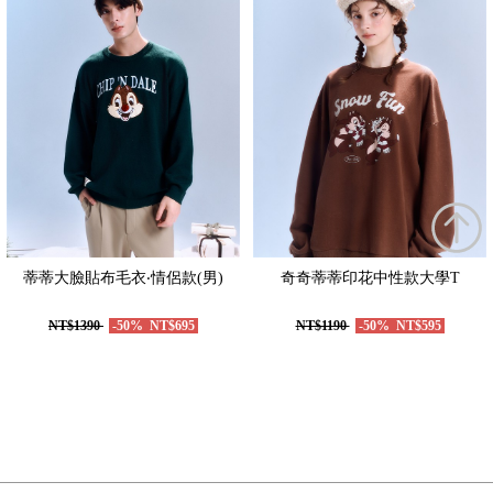
蒂蒂大臉貼布毛衣‧情侶款(男)
奇奇蒂蒂印花中性款大學T
NT$1390
-50%
NT$695
NT$1190
-50%
NT$595