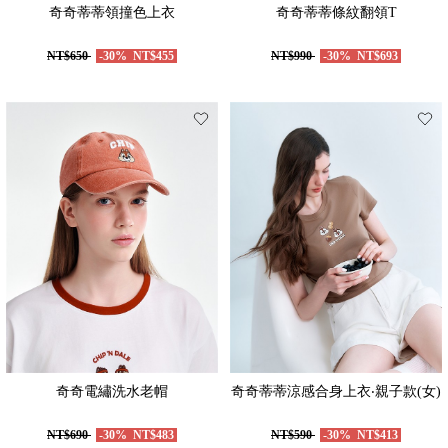
奇奇蒂蒂領撞色上衣
奇奇蒂蒂條紋翻領T
NT$650
-30%
NT$455
NT$990
-30%
NT$693
奇奇電繡洗水老帽
奇奇蒂蒂涼感合身上衣‧親子款(女)
NT$690
-30%
NT$483
NT$590
-30%
NT$413