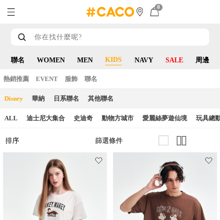
0
KIDS
聯名
WOMEN
MEN
NAVY
SALE
周邊
熱銷推薦
EVENT
服飾
聯名
Disney
華納
日系聯名
其他聯名
ALL
迪士尼大集合
史迪奇
動物方城市
愛麗絲夢遊仙境
玩具總
篩選條件
排序