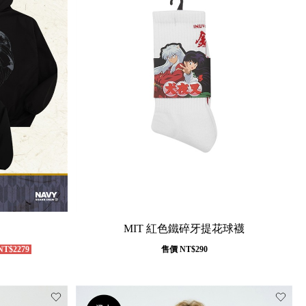
MIT 紅色鐵碎牙提花球襪
T$2279
售價
NT$290