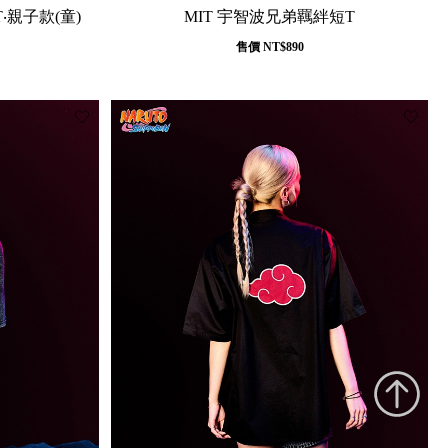
‧親子款(童)
MIT 宇智波兄弟羈絆短T
售價
NT$890