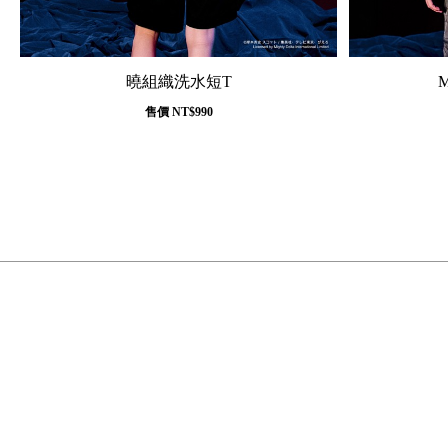
曉組織洗水短T
售價
NT$990