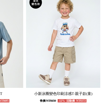
T
小新泳圈變色印刷涼感T‧親子款(童)
T$695
售價
NT$650
-12%
活動價
NT$572