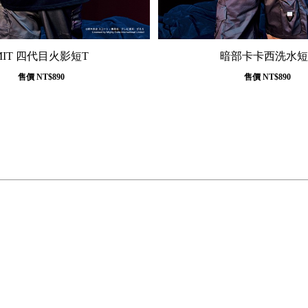
MIT 四代目火影短T
暗部卡卡西洗水短
售價
NT$890
售價
NT$890