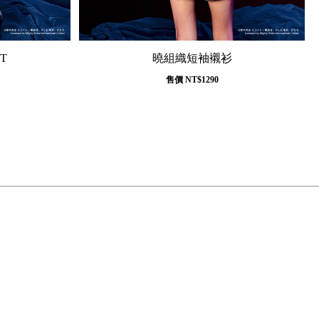
T
曉組織短袖襯衫
售價
NT$1290