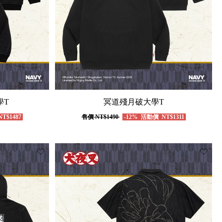
學T
冥道殘月破大學T
T$1487
售價
NT$1490
-12%
活動價
NT$1311