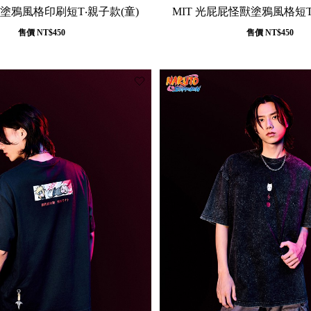
比塗鴉風格印刷短T‧親子款(童)
MIT 光屁屁怪獸塗鴉風格短T
售價
NT$450
售價
NT$450