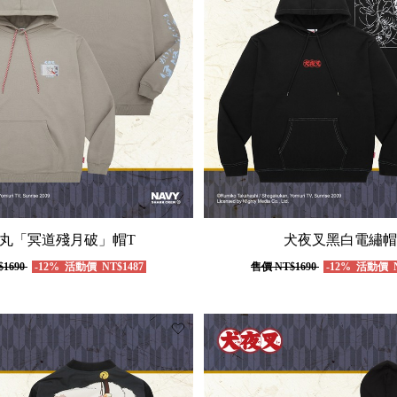
丸「冥道殘月破」帽T
犬夜叉黑白電繡帽
$1690
-12%
活動價
NT$1487
售價
NT$1690
-12%
活動價
N