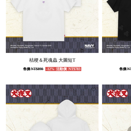
桔梗＆死魂蟲 大圖短T
售價
NT$890
-12%
活動價
NT$783
售價
NT