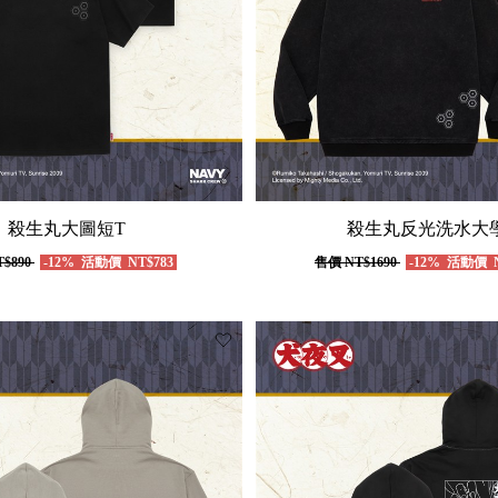
殺生丸大圖短T
殺生丸反光洗水大
$890
-12%
活動價
NT$783
售價
NT$1690
-12%
活動價
N