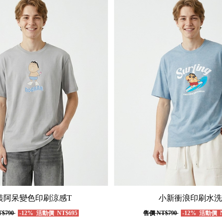
裝阿呆變色印刷涼感T
小新衝浪印刷水洗
$790
-12%
活動價
NT$695
售價
NT$790
-12%
活動價
N