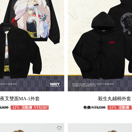
夜叉雙面MA-1外套
殺生丸鋪棉外套
$2690
-12%
活動價
NT$2367
售價
NT$2590
-12%
活動價
N