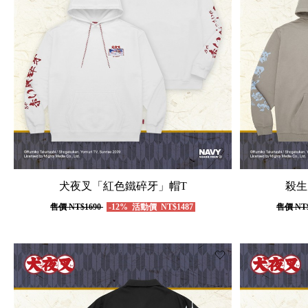
犬夜叉「紅色鐵碎牙」帽T
殺生
售價
NT$1690
-12%
活動價
NT$1487
售價
NT