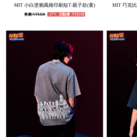
MIT 小白塗鴉風格印刷短T‧親子款(童)
MIT 巧克
售價
NT$450
-27%
活動價
NT$330