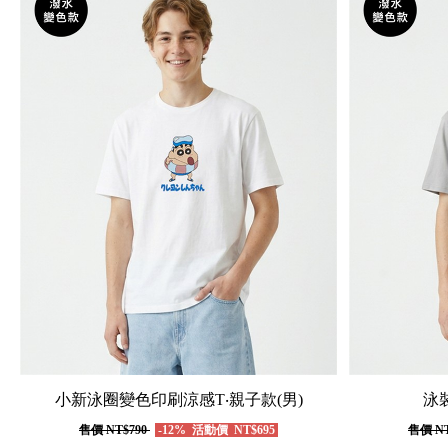
小新泳圈變色印刷涼感T‧親子款(男)
泳
售價
NT$790
-12%
活動價
NT$695
售價
NT