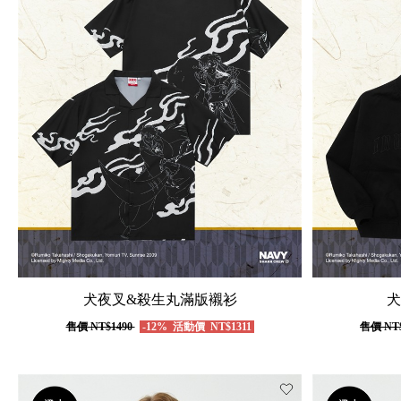
犬夜叉&殺生丸滿版襯衫
犬
售價
NT$1490
-12%
活動價
NT$1311
售價
NT