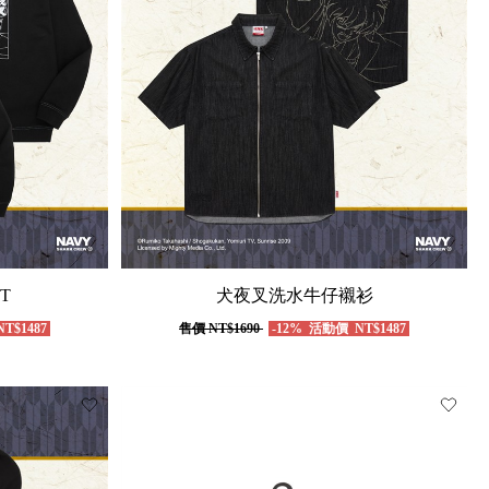
T
犬夜叉洗水牛仔襯衫
T$1487
售價
NT$1690
-12%
活動價
NT$1487