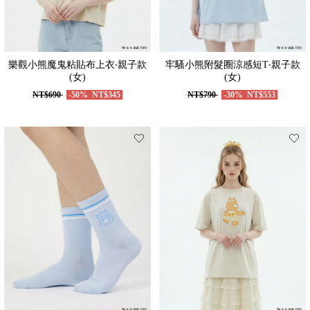
樂觀小熊魔鬼粘貼布上衣‧親子款
牢騷小熊附髮圈涼感短T‧親子款
(女)
(女)
NT$690
-50%
NT$345
NT$790
-30%
NT$553