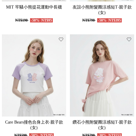
MIT 牢騷小熊提花運動中長襪
友誼小熊附髮圈涼感短T‧親子款
(女)
NT$190
-50%
NT$95
NT$790
-50%
NT$395
Care Bears撞色合身上衣‧親子款
鑽石小熊附髮圈涼感短T‧親子款
(女)
(女)
NT$590
-50%
NT$295
NT$790
-30%
NT$553