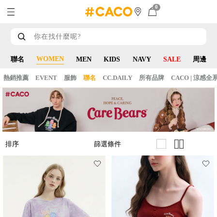
0
WOMEN
聯名
MEN
KIDS
NAVY
SALE
周邊
熱銷推薦
EVENT
服飾
聯名
CC.DAILY
所有品牌
CACO | 涼感全
篩選條件
排序