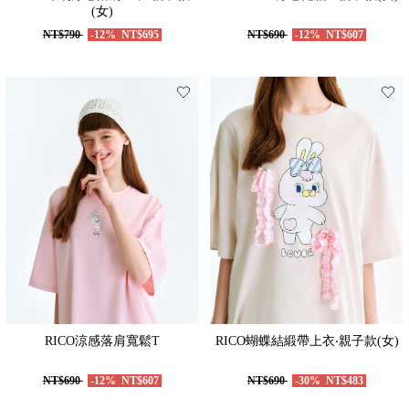
(女)
NT$790
-12%
NT$695
NT$690
-12%
NT$607
RICO涼感落肩寬鬆T
RICO蝴蝶結緞帶上衣‧親子款(女)
NT$690
-12%
NT$607
NT$690
-30%
NT$483