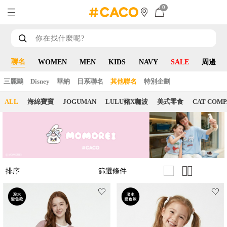
0
聯名
WOMEN
MEN
KIDS
NAVY
SALE
周邊
三麗鷗
Disney
華納
日系聯名
其他聯名
特別企劃
ALL
海綿寶寶
JOGUMAN
LULU豬X咖波
美式零食
CAT COM
篩選條件
排序