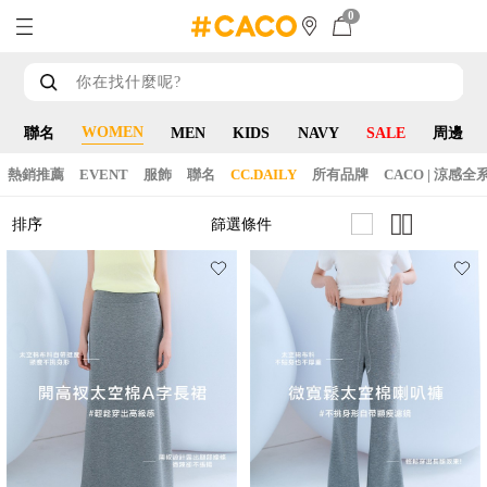
0
WOMEN
聯名
MEN
KIDS
NAVY
SALE
周邊
熱銷推薦
EVENT
服飾
聯名
CC.DAILY
所有品牌
CACO | 涼感全
篩選條件
排序