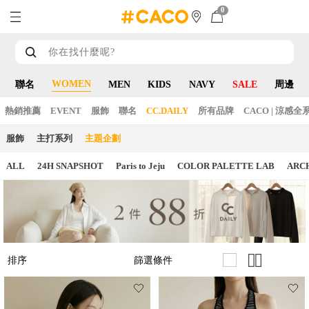
0
WOMEN
聯名
MEN
KIDS
NAVY
SALE
周邊
熱銷推薦
EVENT
服飾
聯名
CC.DAILY
所有品牌
CACO | 涼感全
服飾
主打系列
主題企劃
ALL
24H SNAPSHOT
Paris to Jeju
COLOR PALETTE LAB
ARC
篩選條件
排序