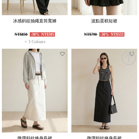
冰感斜紋抽繩直筒寬褲
波點蛋糕短裙
NT$850
-30%
NT$595
NT$790
-30%
NT$553
+ 3 Colours
微彈斜紋修身長裙
微彈斜紋修身長裙