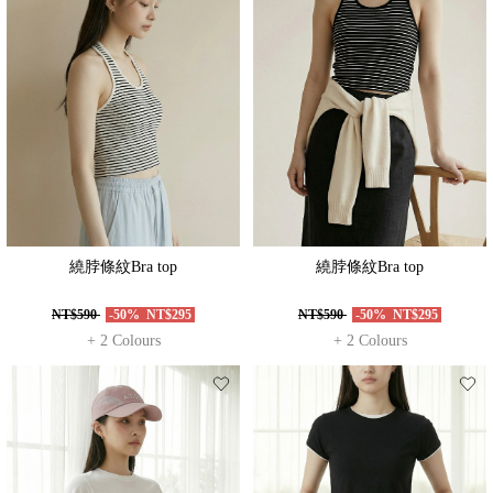
繞脖條紋Bra top
繞脖條紋Bra top
NT$590
-50%
NT$295
NT$590
-50%
NT$295
+ 2 Colours
+ 2 Colours