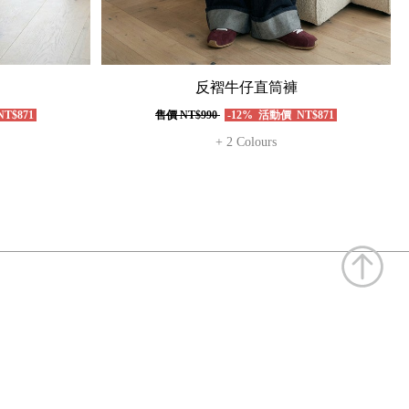
反褶牛仔直筒褲
T$871
售價
NT$990
-12%
活動價
NT$871
+ 2 Colours