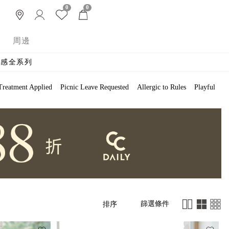
0
0
周邊
 涼感全系列
Treatment Applied
Picnic Leave Requested
Allergic to Rules
Playful
篩選條件
排序