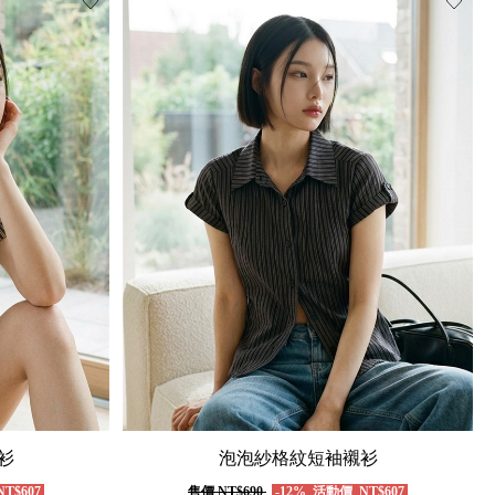
衫
泡泡紗格紋短袖襯衫
T$607
售價
NT$690
-12%
活動價
NT$607