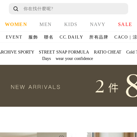
WOMEN
MEN
KIDS
NAVY
SALE
EVENT
服飾
聯名
CC.DAILY
所有品牌
CACO |
ARCHIVE SPORTY
STREET SNAP FORMULA
RATIO CHEAT
Cold 
Days
wear your confidence