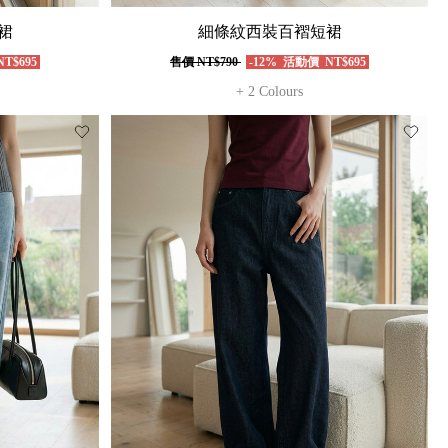
裙
細條紋西裝百褶短裙
T$695
售價
NT$790
-12%
活動價
NT$695
+ 2 Colours