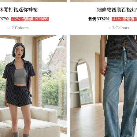
休閒打褶迷你褲裙
細條紋西裝百褶短
$790
-12%
活動價
NT$695
售價
NT$790
-12%
活動價
N
+ 2 Colours
+ 2 Colours