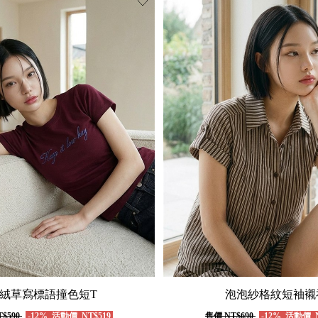
絨草寫標語撞色短T
泡泡紗格紋短袖襯
$590
-12%
活動價
NT$519
售價
NT$690
-12%
活動價
N