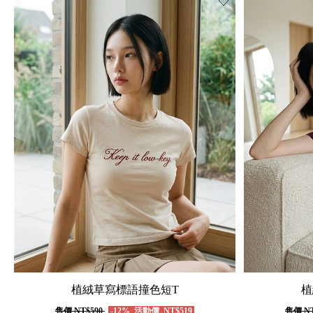
植絨草寫標語撞色短T
植
售價
NT$590
-12%
活動價
NT$519
售價
NT