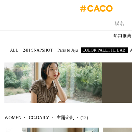
聯名
熱銷推薦
ALL
24H SNAPSHOT
Paris to Jeju
COLOR PALETTE LAB
WOMEN
·
CC.DAILY
·
主題企劃
·
(12)