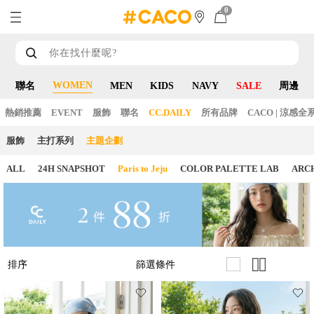
0
WOMEN
聯名
MEN
KIDS
NAVY
SALE
周邊
熱銷推薦
EVENT
服飾
聯名
CC.DAILY
所有品牌
CACO | 涼感全
服飾
主打系列
主題企劃
ALL
24H SNAPSHOT
Paris to Jeju
COLOR PALETTE LAB
ARC
篩選條件
排序