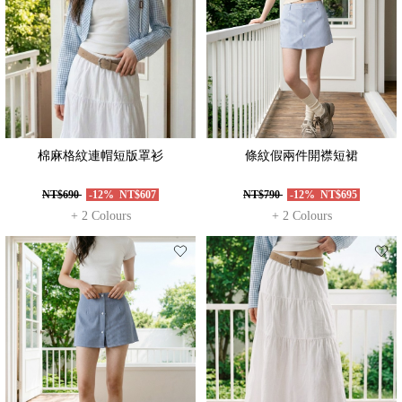
棉麻格紋連帽短版罩衫
條紋假兩件開襟短裙
NT$690
-12%
NT$607
NT$790
-12%
NT$695
+ 2 Colours
+ 2 Colours