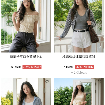
荷葉邊平口女孩感上衣
棉麻格紋連帽短版罩衫
NT$690
-12%
NT$607
NT$690
-12%
NT$607
+ 2 Colours