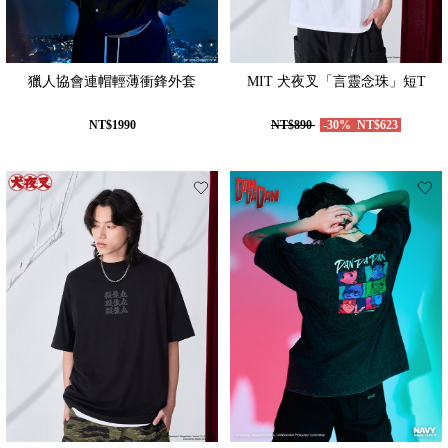
獵人協會連帽輕薄衝鋒外套
MIT 犬夜叉「言靈念珠」短T
NT$1990
NT$890
-30%
NT$623