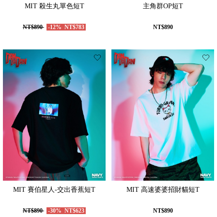
MIT 殺生丸單色短T
主角群OP短T
NT$890
-12%
NT$783
NT$890
MIT 賽伯星人-交出香蕉短T
MIT 高速婆婆招財貓短T
NT$890
-30%
NT$623
NT$890