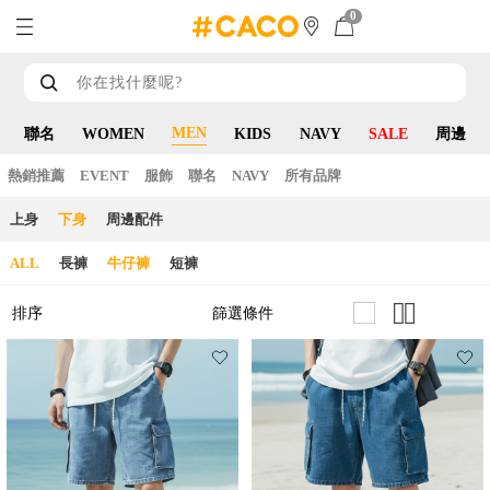
0
MEN
聯名
WOMEN
KIDS
NAVY
SALE
周邊
熱銷推薦
EVENT
服飾
聯名
NAVY
所有品牌
上身
下身
周邊配件
ALL
長褲
牛仔褲
短褲
篩選條件
排序