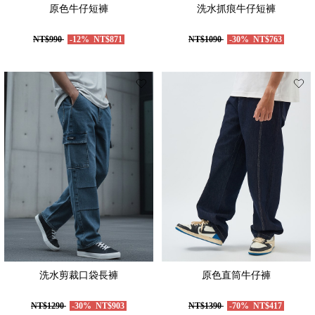
原色牛仔短褲
洗水抓痕牛仔短褲
NT$990
-12%
NT$871
NT$1090
-30%
NT$763
洗水剪裁口袋長褲
原色直筒牛仔褲
NT$1290
-30%
NT$903
NT$1390
-70%
NT$417