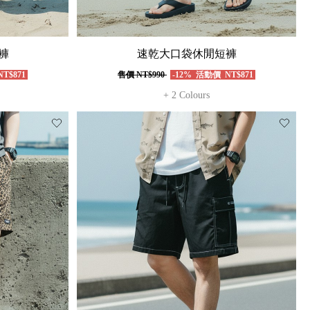
褲
速乾大口袋休閒短褲
T$871
售價
NT$990
-12%
活動價
NT$871
+ 2 Colours