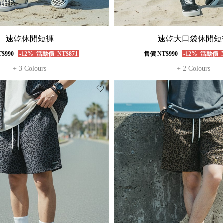
速乾休閒短褲
速乾大口袋休閒短
$990
-12%
活動價
NT$871
售價
NT$990
-12%
活動價
N
+ 3 Colours
+ 2 Colours