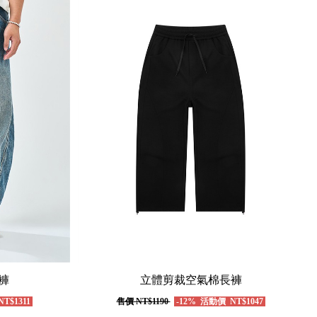
褲
立體剪裁空氣棉長褲
T$1311
售價
NT$1190
-12%
活動價
NT$1047