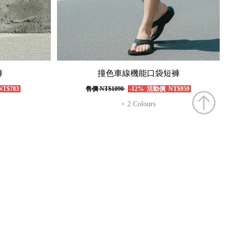
褲
撞色車線機能口袋短褲
T$783
售價
NT$1090
-12%
活動價
NT$959
+ 2 Colours