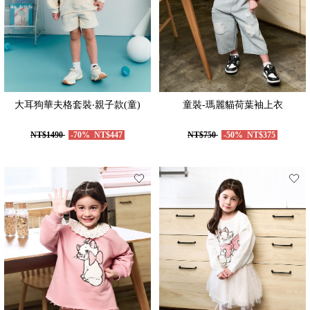
大耳狗華夫格套裝‧親子款(童)
童裝-瑪麗貓荷葉袖上衣
NT$1490
-70%
NT$447
NT$750
-50%
NT$375