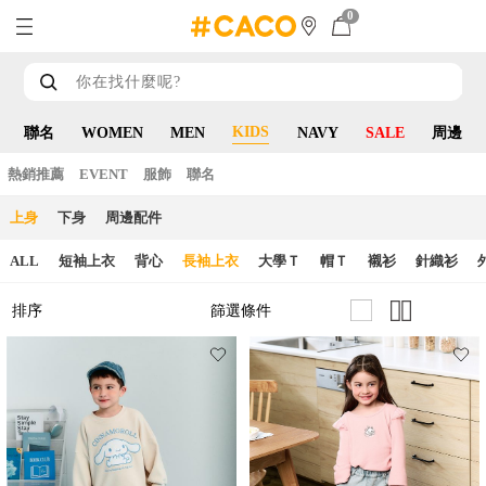
0
KIDS
聯名
WOMEN
MEN
NAVY
SALE
周邊
熱銷推薦
EVENT
服飾
聯名
上身
下身
周邊配件
ALL
短袖上衣
背心
長袖上衣
大學Ｔ
帽Ｔ
襯衫
針織衫
篩選條件
排序