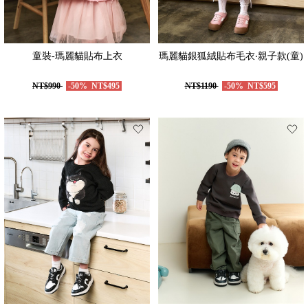
童裝-瑪麗貓貼布上衣
瑪麗貓銀狐絨貼布毛衣‧親子款(童)
NT$990
-50%
NT$495
NT$1190
-50%
NT$595