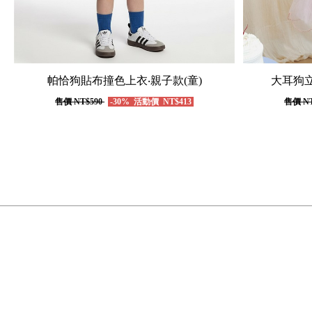
帕恰狗貼布撞色上衣‧親子款(童)
大耳狗立
售價
NT$590
-30%
活動價
NT$413
售價
NT