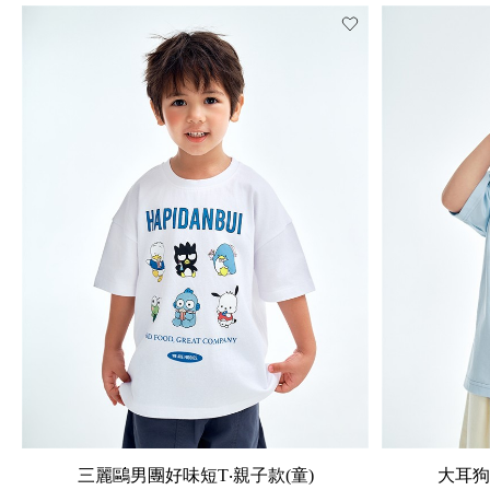
三麗鷗男團好味短T‧親子款(童)
大耳狗