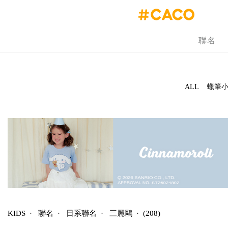
聯名
ALL
蠟筆
KIDS
·
聯名
·
日系聯名
·
三麗鷗
·
(208)