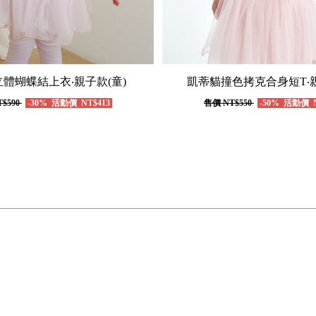
體蝴蝶結上衣‧親子款(童)
凱蒂貓撞色拷克合身短T‧親
$590
-30%
活動價
NT$413
售價
NT$550
-50%
活動價
N