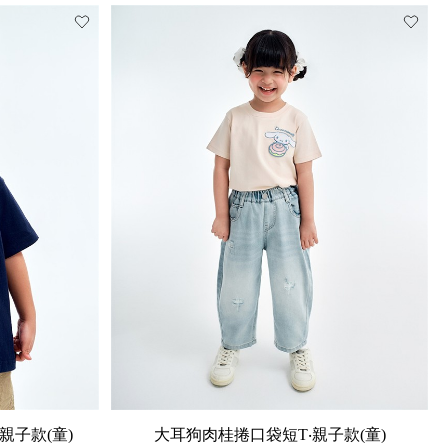
親子款(童)
大耳狗肉桂捲口袋短T‧親子款(童)