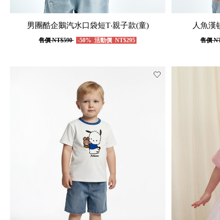
男團酷企鵝汽水口袋短T‧親子款(童)
人魚漢頓
售價
NT$590
-50%
活動價
NT$295
售價
NT