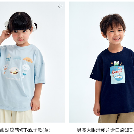
甜點涼感短T‧親子款(童)
男團大眼蛙麥片盒口袋短T‧