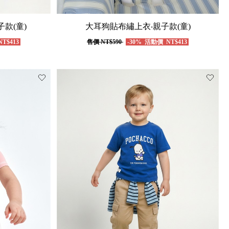
款(童)
大耳狗貼布繡上衣‧親子款(童)
T$413
售價
NT$590
-30%
活動價
NT$413