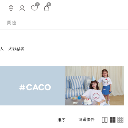
0
0
周邊
人
火影忍者
篩選條件
排序