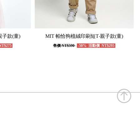
子款(童)
MIT 帕恰狗植絨印刷短T‧親子款(童)
T$275
售價
NT$590
-50%
活動價
NT$295