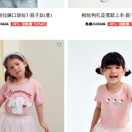
拉鍊口袋短T‧親子款(童)
帕恰狗扎染寬鬆上衣‧親子
$650
-30%
活動價
NT$455
售價
NT$590
-30%
活動價
N