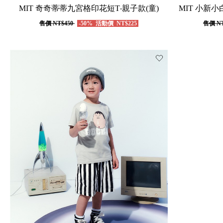
MIT 奇奇蒂蒂九宮格印花短T‧親子款(童)
MIT 小新
售價
NT$450
-50%
活動價
NT$225
售價
NT