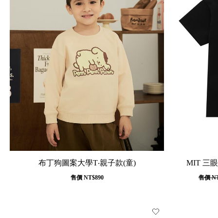
布丁狗圖案大學T‧親子款(童)
MIT 三
售價
NT$890
售價
NT