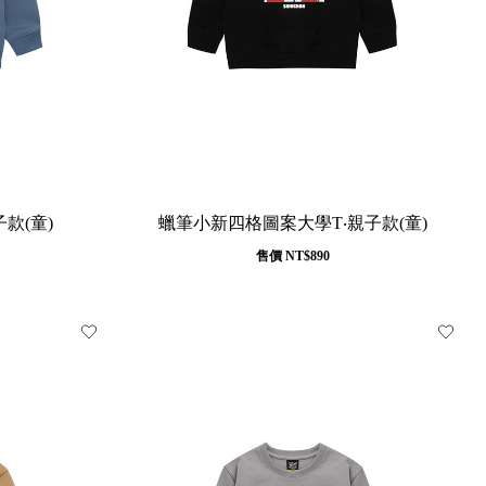
款(童)
蠟筆小新四格圖案大學T‧親子款(童)
售價
NT$890