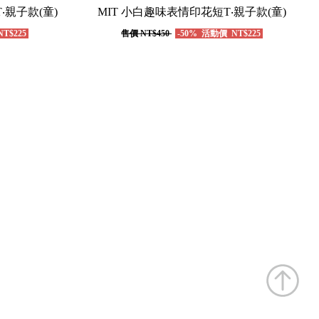
‧親子款(童)
MIT 小白趣味表情印花短T‧親子款(童)
T$225
售價
NT$450
-50%
活動價
NT$225