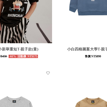
新舉重短T‧親子款(童)
小白四格圖案大學T‧親子
$450
-61%
活動價
NT$175
售價
NT$890