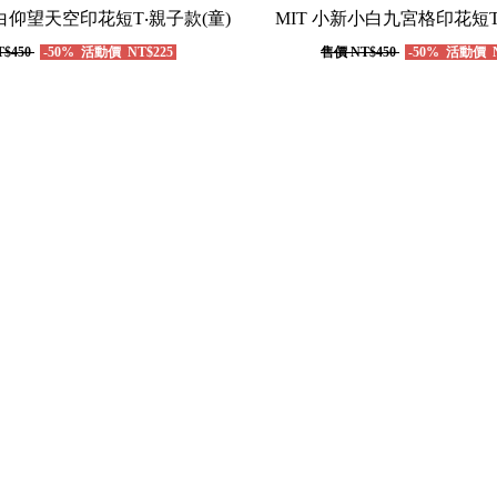
小白仰望天空印花短T‧親子款(童)
MIT 小新小白九宮格印花短T
$450
-50%
活動價
NT$225
售價
NT$450
-50%
活動價
N