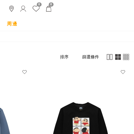
0
0
周邊
篩選條件
排序