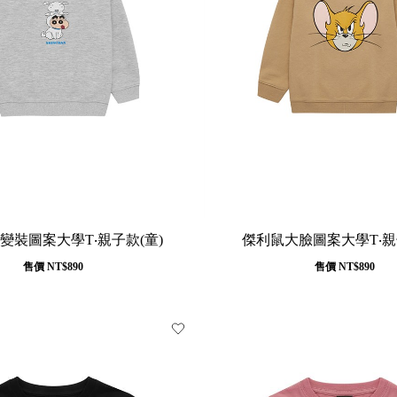
變裝圖案大學T‧親子款(童)
傑利鼠大臉圖案大學T‧親
售價
NT$890
售價
NT$890