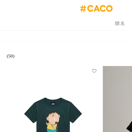
聯名
(50)