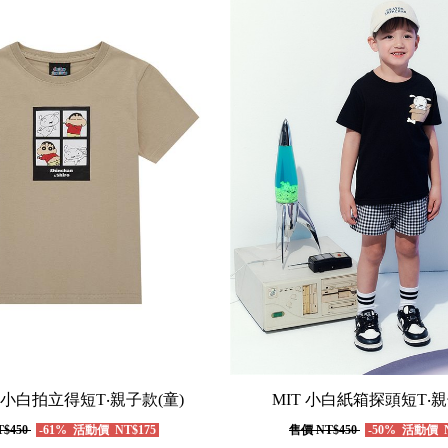
新小白拍立得短T‧親子款(童)
MIT 小白紙箱探頭短T‧親
$450
-61%
活動價
NT$175
售價
NT$450
-50%
活動價
N