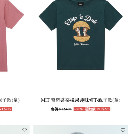
親子款(童)
MIT 奇奇蒂蒂橡果趣味短T‧親子款(童)
T$225
售價
NT$450
-50%
活動價
NT$225