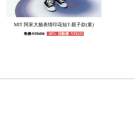
MIT 阿呆大臉表情印花短T‧親子款(童)
售價
NT$450
-50%
活動價
NT$225