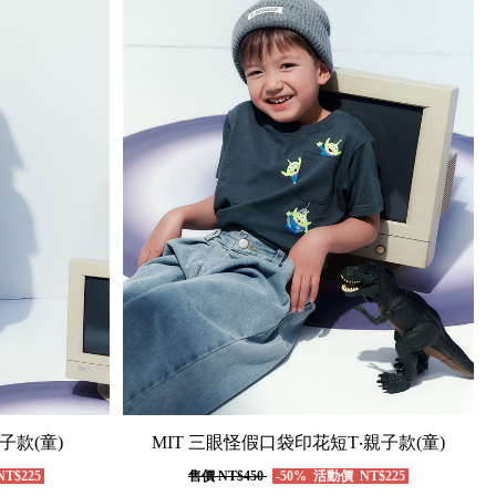
子款(童)
MIT 三眼怪假口袋印花短T‧親子款(童)
T$225
售價
NT$450
-50%
活動價
NT$225