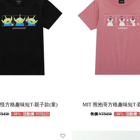
眼怪方格趣味短T‧親子款(童)
MIT 熊抱哥方格趣味短T‧
$450
-50%
活動價
NT$225
售價
NT$450
-50%
活動價
N