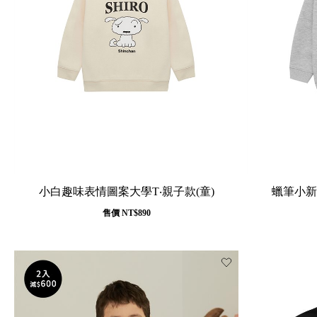
小白趣味表情圖案大學T‧親子款(童)
蠟筆小新
售價
NT$890