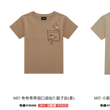
MIT 奇奇蒂蒂假口袋短T‧親子款(童)
MIT 小
售價
NT$450
-50%
活動價
NT$225
售價
NT