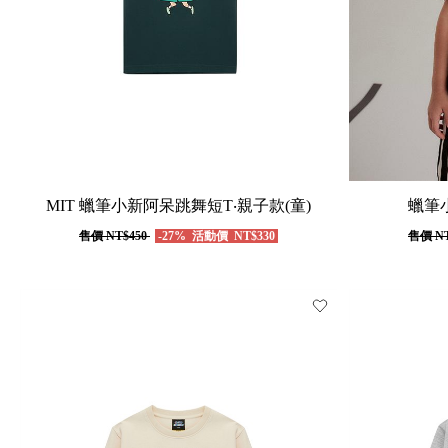
MIT 蠟筆小新阿呆跳舞短T‧親子款(童)
蠟筆小
售價
NT$450
-27%
活動價
NT$330
售價
NT