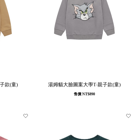
子款(童)
湯姆貓大臉圖案大學T‧親子款(童)
售價
NT$890