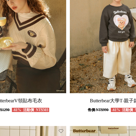
utterbearV領貼布毛衣
Butterbear大學T‧親子
$1290
-61%
活動價
NT$503
售價
NT$990
-61%
活動價
N