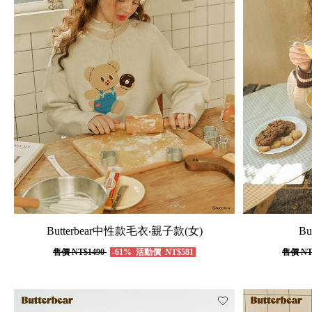
Butterbear中性款毛衣‧親子款(女)
B
售價
NT$1490
-61%
活動價
NT$581
售價
NT