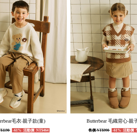
terbear毛衣‧親子款(童)
Butterbear 毛織背心‧親
$1190
-61%
活動價
NT$464
售價
NT$990
-61%
活動價
N