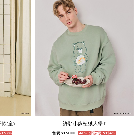
子款(童)
許願小熊植絨大學T
T$386
售價
NT$1090
-61%
活動價
NT$425