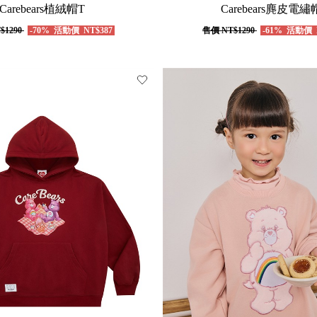
Carebears植絨帽T
Carebears麂皮電繡
$1290
-70%
活動價
NT$387
售價
NT$1290
-61%
活動價