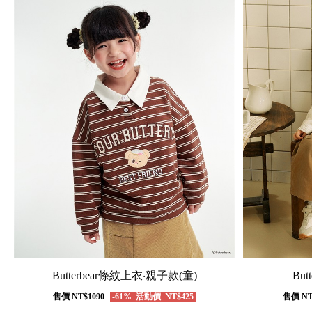
Butterbear條紋上衣‧親子款(童)
But
售價
NT$1090
-61%
活動價
NT$425
售價
NT