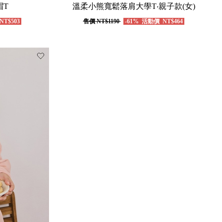
帽T
溫柔小熊寬鬆落肩大學T‧親子款(女)
NT$503
售價
NT$1190
-61%
活動價
NT$464