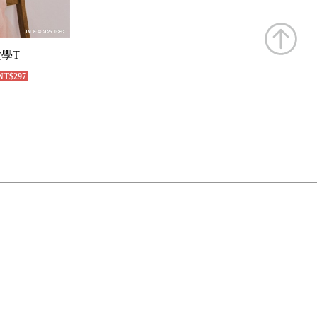
學T
T$297