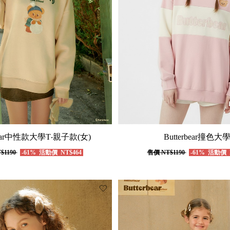
rbear中性款大學T‧親子款(女)
Butterbear撞色大
$1190
-61%
活動價
NT$464
售價
NT$1190
-61%
活動價