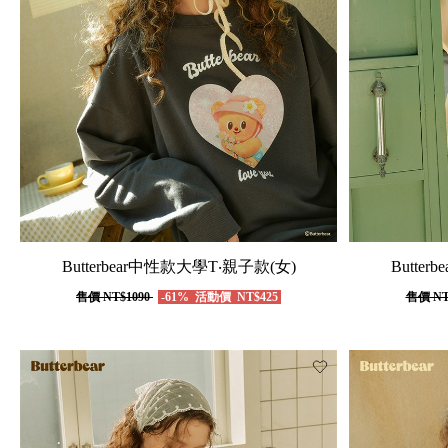
Butterbear中性款大學T‧親子款(女)
Butte
售價
NT$1090
-61%
活動價
NT$425
售價
NT