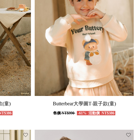
款(童)
Butterbear大學圖T‧親子款(童)
T$386
售價
NT$990
-61%
活動價
NT$386