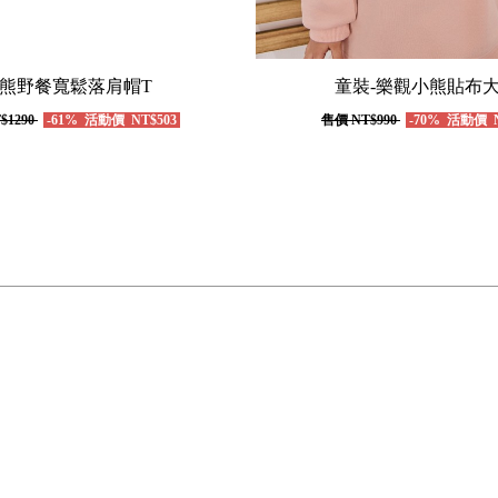
熊野餐寬鬆落肩帽T
童裝-樂觀小熊貼布大
$1290
-61%
活動價
NT$503
售價
NT$990
-70%
活動價
N