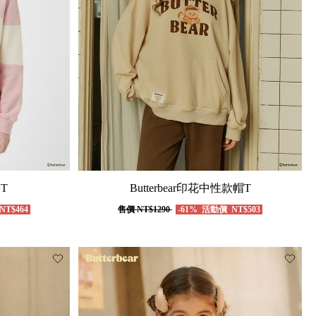
學T
Butterbear印花中性款帽T
NT$464
售價
NT$1290
-61%
活動價
NT$503