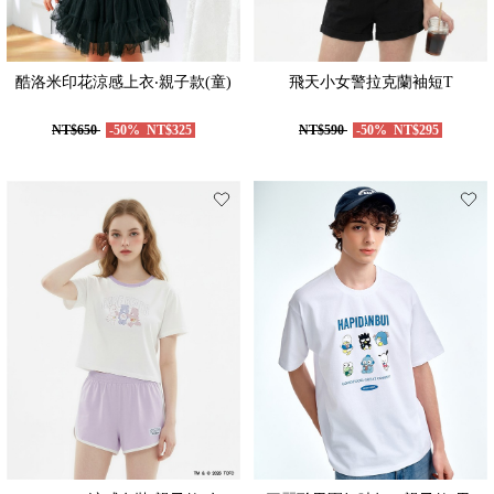
酷洛米印花涼感上衣‧親子款(童)
飛天小女警拉克蘭袖短T
NT$650
-50%
NT$325
NT$590
-50%
NT$295