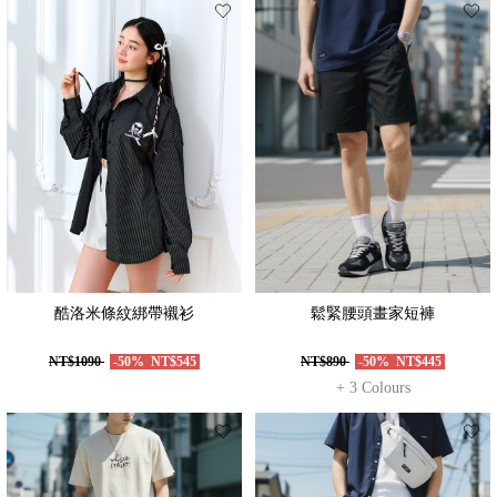
酷洛米條紋綁帶襯衫
鬆緊腰頭畫家短褲
NT$1090
-50%
NT$545
NT$890
-50%
NT$445
+ 3 Colours