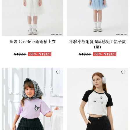
童裝-CareBears蓬蓬袖上衣
牢騷小熊附髮圈涼感短T‧親子款
(童)
NT$650
-50%
NT$325
NT$650
-50%
NT$325