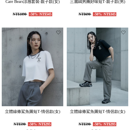
Care Bears涼感套裝‧親子款(女)
三麗鷗男團好味短T‧親子款(男)
NT$1090
-50%
NT$545
NT$690
-50%
NT$345
立體線條鯊魚圖短T‧情侶款(女)
立體線條鯊魚圖短T‧情侶款(女)
NT$590
-50%
NT$295
NT$590
-50%
NT$295