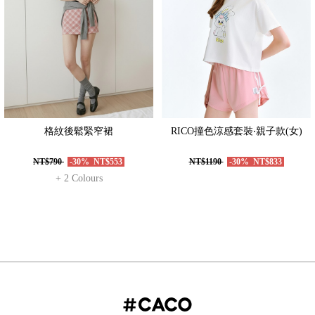
格紋後鬆緊窄裙
RICO撞色涼感套裝‧親子款(女)
NT$790
-30%
NT$553
NT$1190
-30%
NT$833
+ 2 Colours