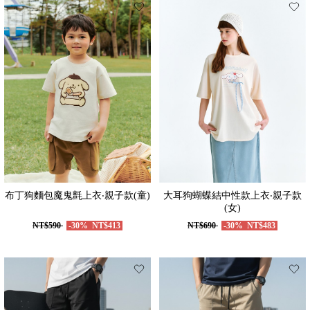
布丁狗麵包魔鬼氈上衣‧親子款(童)
大耳狗蝴蝶結中性款上衣‧親子款
(女)
NT$590
-30%
NT$413
NT$690
-30%
NT$483