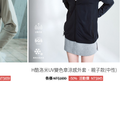
H酷洛米UV變色章涼感外套‧親子款(中性)
T$659
售價
NT$1690
-50%
活動價
NT$845