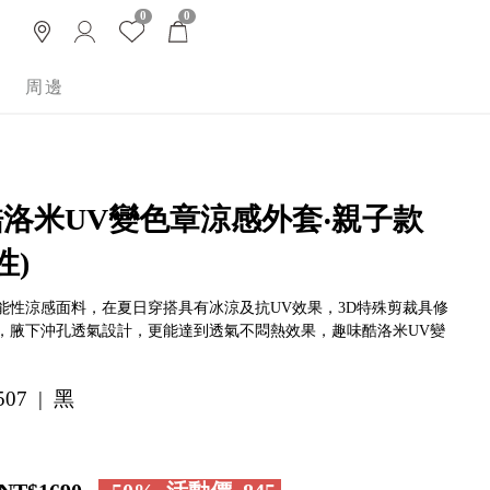
0
0
周邊
酷洛米UV變色章涼感外套‧親子款
性)
能性涼感面料，在夏日穿搭具有冰涼及抗UV效果，3D特殊剪裁具修
，腋下沖孔透氣設計，更能達到透氣不悶熱效果，趣味酷洛米UV變
507 | 黑