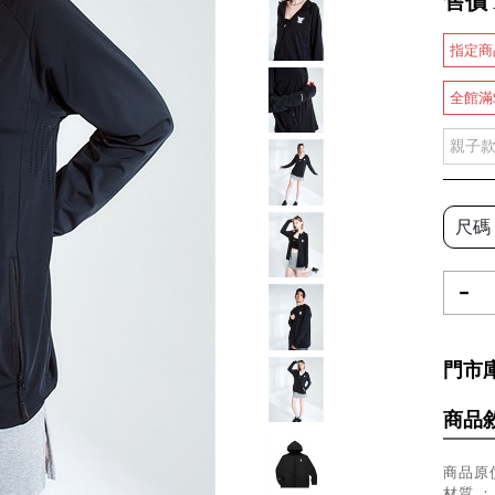
售價
指定商
全館滿
親子
尺碼
-
門市
商品
商品原價
材質 ：