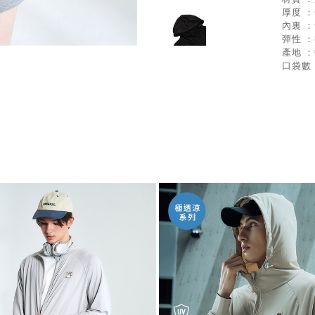
厚度 
內裏 
彈性 
產地 
口袋數 