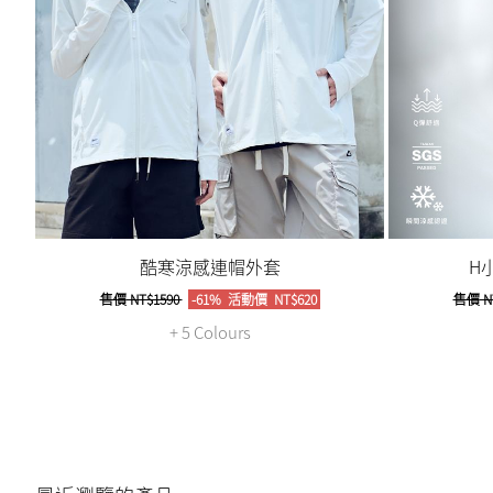
酷寒涼感連帽外套
H
售價
NT$1590
-61%
活動價
NT$620
售價
N
+ 5 Colours