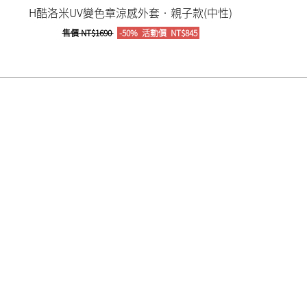
H酷洛米UV變色章涼感外套‧親子款(中性)
售價
NT$1690
-50%
活動價
NT$845