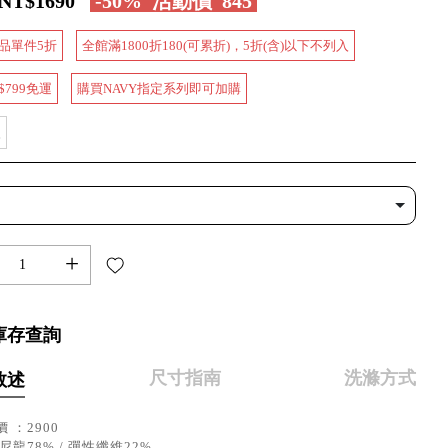
NT$1690
-50%
活動價
845
品單件5折
全館滿1800折180(可累折)，5折(含)以下不列入
$799免運
購買NAVY指定系列即可加購
款
+
庫存查詢
尺寸指南
洗滌方式
敘述
 ：2900
尼龍78% / 彈性纖維22%