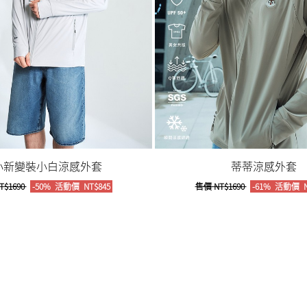
小新變裝小白涼感外套
蒂蒂涼感外套
T$1690
-50%
活動價
NT$845
售價
NT$1690
-61%
活動價
N