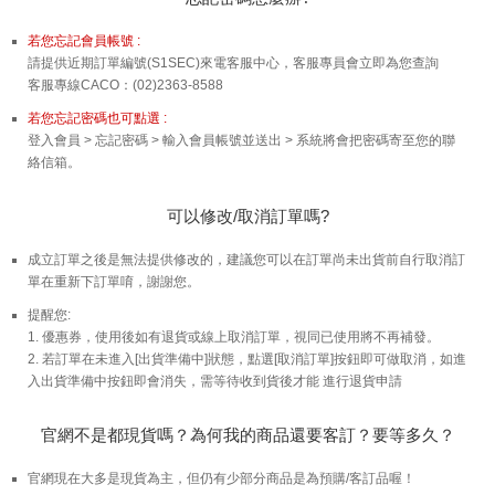
若您忘記會員帳號 :
請提供近期訂單編號(S1SEC)來電客服中心，客服專員會立即為您查詢
客服專線CACO：(02)2363-8588
若您忘記密碼也可點選 :
登入會員 > 忘記密碼 > 輸入會員帳號並送出 > 系統將會把密碼寄至您的聯
絡信箱。
可以修改/取消訂單嗎?
成立訂單之後是無法提供修改的，建議您可以在訂單尚未出貨前自行取消訂
單在重新下訂單唷，謝謝您。
提醒您:
1. 優惠券，使用後如有退貨或線上取消訂單，視同已使用將不再補發。
2. 若訂單在未進入[出貨準備中]狀態，點選[取消訂單]按鈕即可做取消，如進
入出貨準備中按鈕即會消失，需等待收到貨後才能 進行退貨申請
官網不是都現貨嗎？為何我的商品還要客訂？要等多久？
官網現在大多是現貨為主，但仍有少部分商品是為預購/客訂品喔！