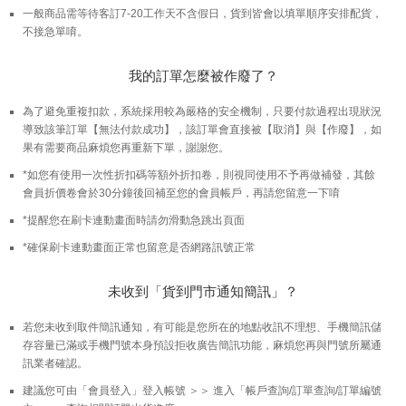
一般商品需等待客訂7-20工作天不含假日，貨到皆會以填單順序安排配貨，
不接急單唷。
我的訂單怎麼被作廢了？
為了避免重複扣款，系統採用較為嚴格的安全機制，只要付款過程出現狀況
導致該筆訂單【無法付款成功】，該訂單會直接被【取消】與【作廢】，如
果有需要商品麻煩您再重新下單，謝謝您。
*如您有使用一次性折扣碼等額外折扣卷，則視同使用不予再做補發，其餘
會員折價卷會於30分鐘後回補至您的會員帳戶，再請您留意一下唷
*提醒您在刷卡連動畫面時請勿滑動急跳出頁面
*確保刷卡連動畫面正常也留意是否網路訊號正常
未收到「貨到門市通知簡訊」？
若您未收到取件簡訊通知，有可能是您所在的地點收訊不理想、手機簡訊儲
存容量已滿或手機門號本身預設拒收廣告簡訊功能，麻煩您再與門號所屬通
訊業者確認。
建議您可由「會員登入」登入帳號 ＞＞ 進入「帳戶查詢/訂單查詢/訂單編號