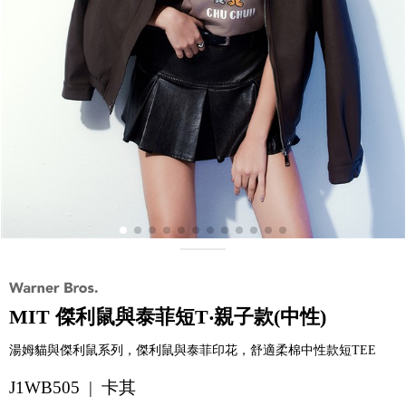
MIT 傑利鼠與泰菲短T‧親子款(中性)
湯姆貓與傑利鼠系列，傑利鼠與泰菲印花，舒適柔棉中性款短TEE
J1WB505 | 卡其