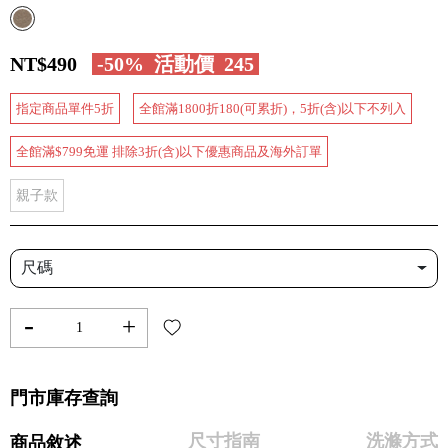
NT$490
-50%
活動價
245
指定商品單件5折
全館滿1800折180(可累折)，5折(含)以下不列入
全館滿$799免運 排除3折(含)以下優惠商品及海外訂單
親子款
尺碼
-
+
門市庫存查詢
尺寸指南
洗滌方式
商品敘述