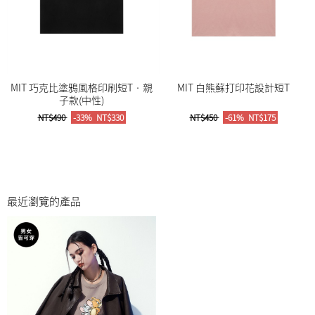
MIT 巧克比塗鴉風格印刷短T‧親
MIT 白熊蘇打印花設計短T
子款(中性)
NT$490
-33%
NT$330
NT$450
-61%
NT$175
最近瀏覽的產品