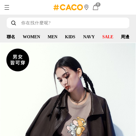
0
聯名
WOMEN
MEN
KIDS
NAVY
SALE
周邊