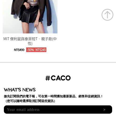
MIT 傑利鼠與泰菲短T‧親子款(中
性)
NT$490
-50%
NT$245
WHAT'S NEWS
搶先訂閱我們的電子報，可在第一時間獲知最新新品、銷售和促銷資訊！
（您可以隨時選擇取消訂閱這些資訊）
>