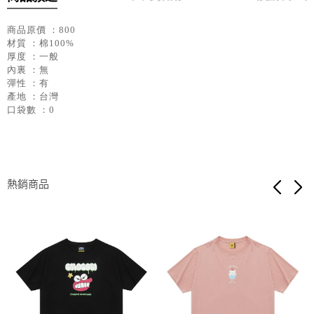
商品原價 ：800
材質 ：棉100%
厚度 ：一般
內裏 ：無
彈性 ：有
產地 ：台灣
口袋數 ：0
熱銷商品