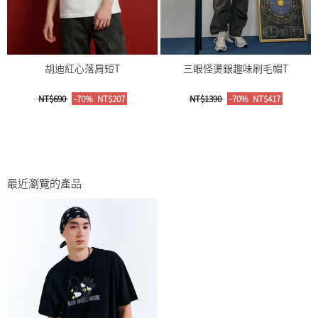
胡迪紅心落肩短T
三眼怪燙銀趣味刷毛帽T
NT$690
-70%
NT$207
NT$1390
-70%
NT$417
最近瀏覽的產品