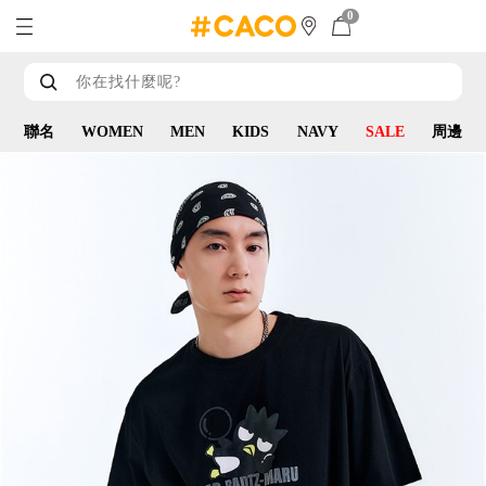
0
聯名
WOMEN
MEN
KIDS
NAVY
SALE
周邊