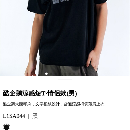
酷企鵝涼感短T‧情侶款(男)
酷企鵝大圖印刷，文字植絨設計，舒適涼感棉質落肩上衣
L1SA044 | 黑