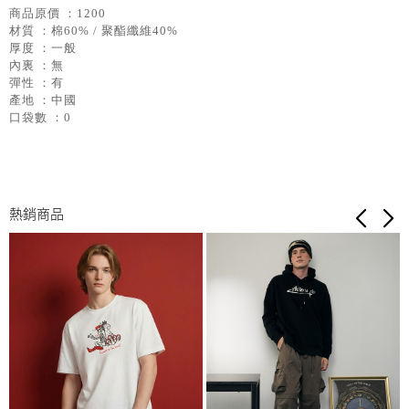
商品原價 ：1200
材質 ：棉60% / 聚酯纖維40%
厚度 ：一般
內裏 ：無
彈性 ：有
產地 ：中國
口袋數 ：0
熱銷商品