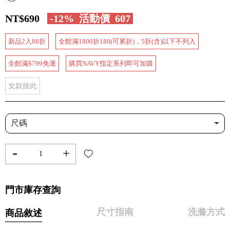
NT$690
-12%
活動價
607
新品2入88折
全館滿1800折180(可累折)，5折(含)以下不列入
全館滿$799免運
購買NAVY指定系列即可加購
女款按此
尺碼
-
+
門市庫存查詢
尺寸指南
洗滌方式
商品敘述