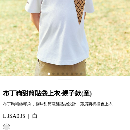
布丁狗甜筒貼袋上衣‧親子款(童)
布丁狗精緻印刷，趣味甜筒電繡貼袋設計，落肩爽棉撞色上衣
L3SA035 | 白