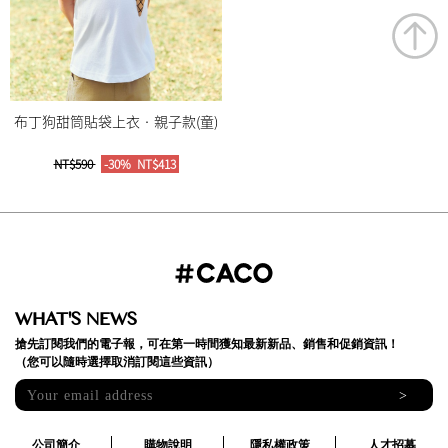
布丁狗甜筒貼袋上衣‧親子款(童)
NT$590
-30%
NT$413
WHAT'S NEWS
搶先訂閱我們的電子報，可在第一時間獲知最新新品、銷售和促銷資訊！
（您可以隨時選擇取消訂閱這些資訊）
>
公司簡介
購物說明
隱私權政策
人才招募