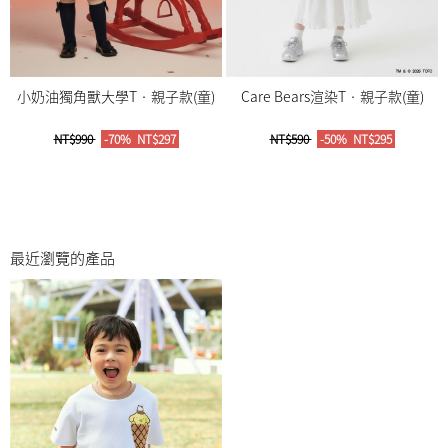
小奶油獨角獸大學T‧親子款(童)
Care Bears渲染T‧親子款(童)
NT$990
-70%
NT$297
NT$590
-50%
NT$295
最近瀏覽的產品