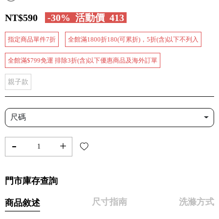
NT$590
-30%
活動價
413
指定商品單件7折
全館滿1800折180(可累折)，5折(含)以下不列入
全館滿$799免運 排除3折(含)以下優惠商品及海外訂單
親子款
尺碼
-
+
門市庫存查詢
尺寸指南
洗滌方式
商品敘述