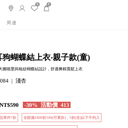
0
0
周邊
耳狗蝴蝶結上衣‧親子款(童)
大圖噴墨與格紋蝴蝶結設計，舒適爽棉寬鬆上衣
084 | 淺杏
NT$590
-30%
活動價
413
品單件7折
全館滿1800折180(可累折)，5折(含)以下不列入