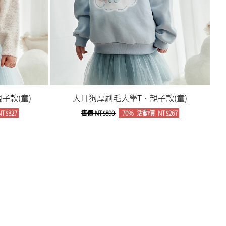
子款(童)
大耳狗厚刷毛大學T‧親子款(童)
T$327
售價
NT$890
-70%
活動價
NT$267