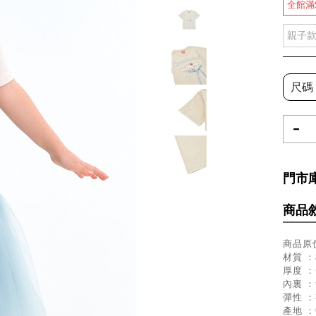
全館滿
親子
尺碼
-
門市
商品
商品原價
材質 ：
厚度 
內裏 
彈性 
產地 