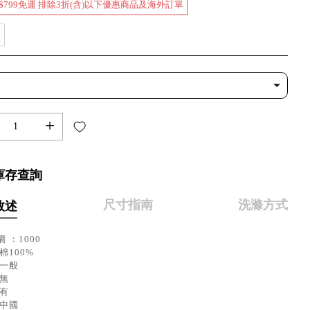
$799免運 排除3折(含)以下優惠商品及海外訂單
款
+
庫存查詢
尺寸指南
洗滌方式
敘述
 ：1000
棉100%
：一般
：無
：有
：中國