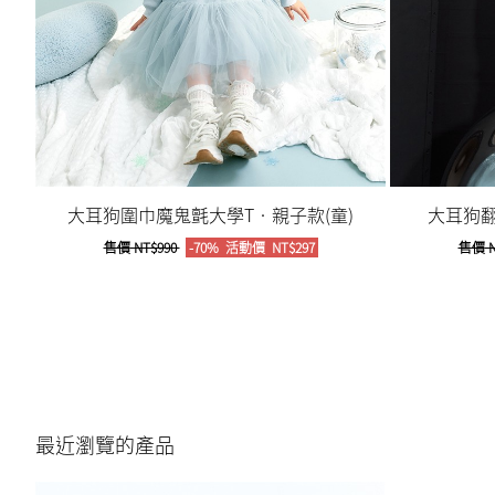
大耳狗圍巾魔鬼氈大學T‧親子款(童)
大耳狗翻
售價
NT$990
-70%
活動價
NT$297
售價
N
最近瀏覽的產品