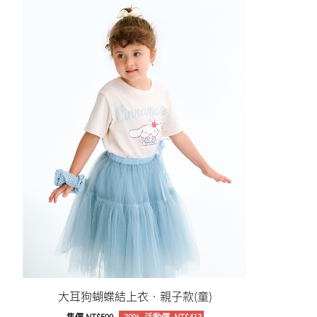
大耳狗蝴蝶結上衣‧親子款(童)
售價
NT$590
-30%
活動價
NT$413