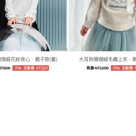
領麻花紋背心‧親子款(童)
大耳狗珊瑚絨毛織上衣‧親
T$690
-70%
活動價
NT$207
售價
NT$1090
-70%
活動價
N