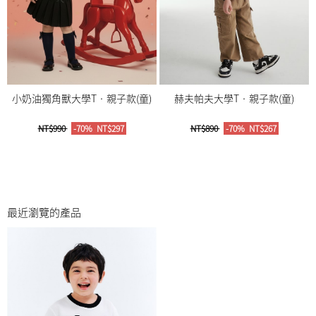
小奶油獨角獸大學T‧親子款(童)
赫夫帕夫大學T‧親子款(童)
NT$990
-70%
NT$297
NT$890
-70%
NT$267
最近瀏覽的產品