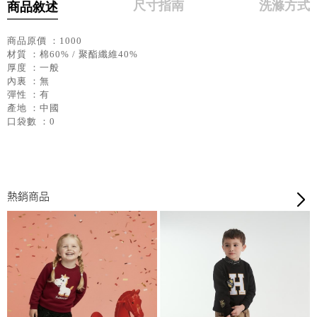
尺寸指南
洗滌方式
商品敘述
商品原價 ：1000
材質 ：棉60% / 聚酯纖維40%
厚度 ：一般
內裏 ：無
彈性 ：有
產地 ：中國
口袋數 ：0
熱銷商品