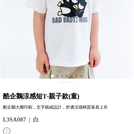
酷企鵝涼感短T‧親子款(童)
酷企鵝大圖印刷，文字植絨設計，舒適涼感棉質落肩上衣
L3SA087 | 白