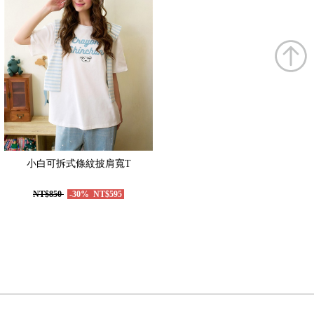
小白可拆式條紋披肩寬T
NT$850
-30%
NT$595