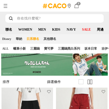
0
聯名
WOMEN
MEN
KIDS
NAVY
SALE
周邊
Disney
華納
日系聯名
其他聯名
ALL
蠟筆小新
三麗鷗
寶可夢
三麗鷗黑白系列
坂本日常
吉伊
篩選條件
排序