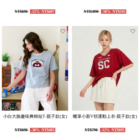
NT$690
-12%
NT$607
NT$1090
-50%
NT$545
小白大臉趣味爽棉短T‧親子款(女)
蠟筆小新V領運動上衣‧親子款(女)
NT$690
-30%
NT$483
NT$790
-12%
NT$695