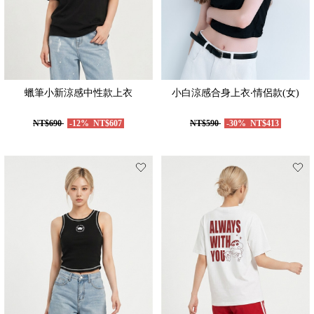
蠟筆小新涼感中性款上衣
小白涼感合身上衣‧情侶款(女)
NT$690
-12%
NT$607
NT$590
-30%
NT$413