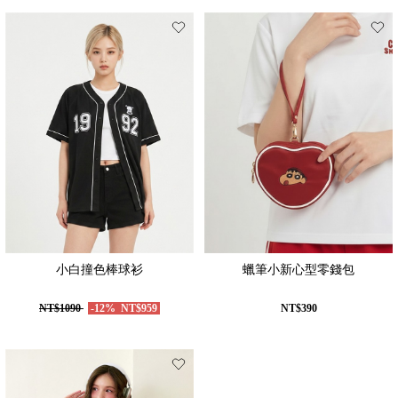
小白撞色棒球衫
蠟筆小新心型零錢包
NT$1090
-12%
NT$959
NT$390