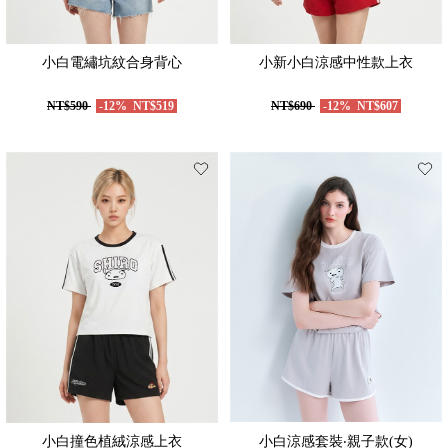
小白電繡坑紋合身背心
小新小白涼感中性款上衣
NT$590
-12%
NT$519
NT$690
-12%
NT$607
小白撞色植絨涼感上衣
小白涼感套裝‧親子款(女)