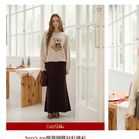
Suzy's zoo熊熊蝴蝶結針織衫