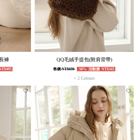
長褲
QQ毛絨手提包(附肩背帶)
T$495
售價
NT$690
-50%
活動價
NT$345
+ 2 Colours