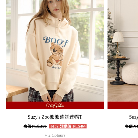
Suzy's Zoo熊熊薑餅連帽T
Su
售價
NT$1190
-61%
活動價
NT$464
售價
NT
+ 2 Colours