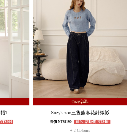
對帽T
Suzy's zoo三隻熊麻花針織衫
NT$464
售價
NT$1190
-61%
活動價
NT$464
+ 2 Colours