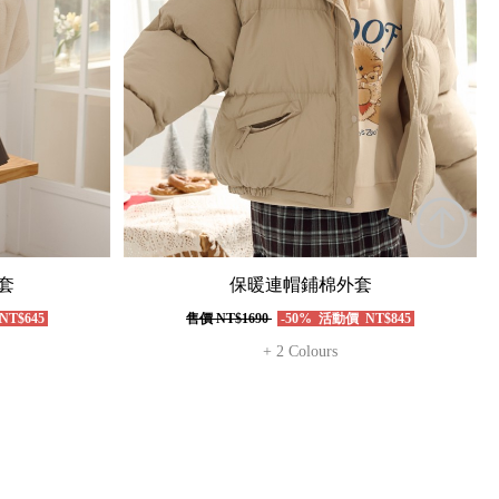
套
保暖連帽鋪棉外套
NT$645
售價
NT$1690
-50%
活動價
NT$845
+ 2 Colours