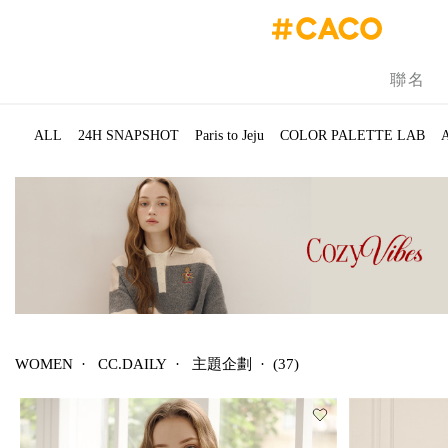
聯名
ALL
24H SNAPSHOT
Paris to Jeju
COLOR PALETTE LAB
WOMEN
·
CC.DAILY
·
主題企劃
·
(37)