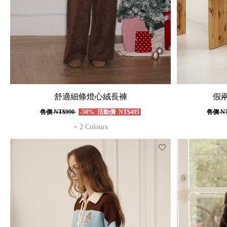
舒適細條燈心絨長褲
假
售價
NT$990
-50%
活動價
NT$495
售價
NT
+ 2 Colours