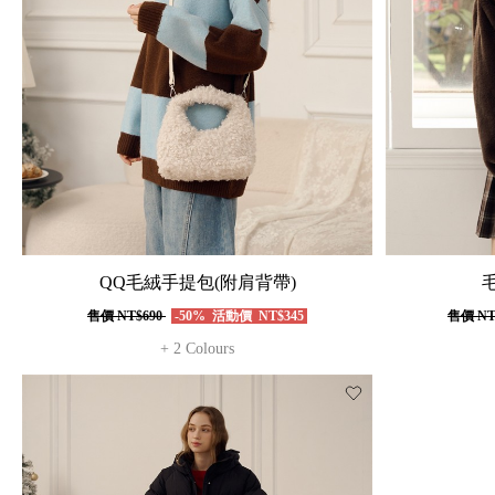
QQ毛絨手提包(附肩背帶)
售價
NT$690
-50%
活動價
NT$345
售價
NT
+ 2 Colours