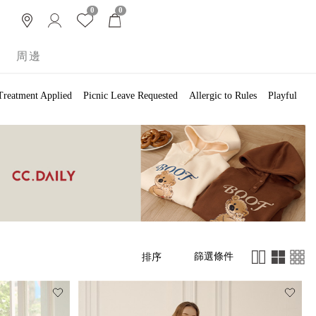
0
0
周邊
Treatment Applied
Picnic Leave Requested
Allergic to Rules
Playful
篩選條件
排序