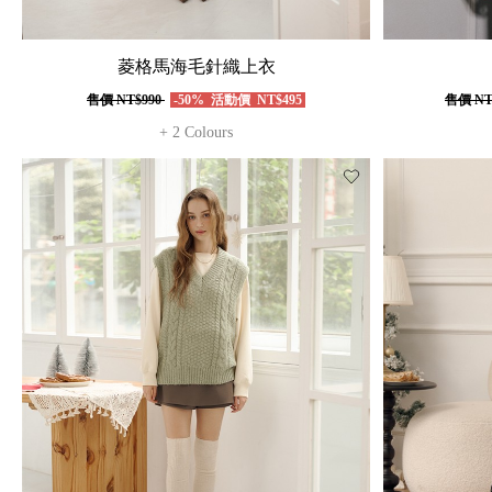
菱格馬海毛針織上衣
售價
NT$990
-50%
活動價
NT$495
售價
NT
+ 2 Colours