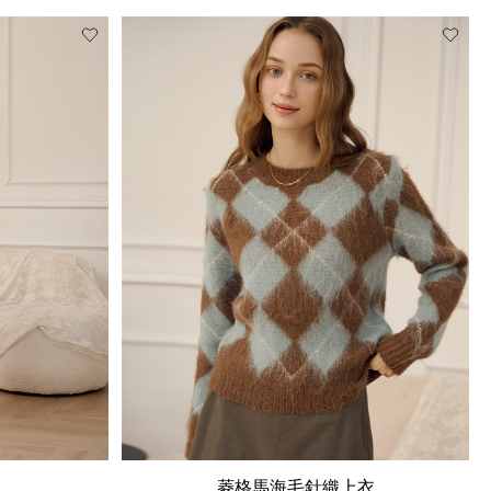
菱格馬海毛針織上衣