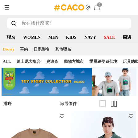
0
聯名
WOMEN
MEN
KIDS
NAVY
SALE
周邊
Disney
華納
日系聯名
其他聯名
ALL
迪士尼大集合
史迪奇
動物方城市
愛麗絲夢遊仙境
玩具總
篩選條件
排序