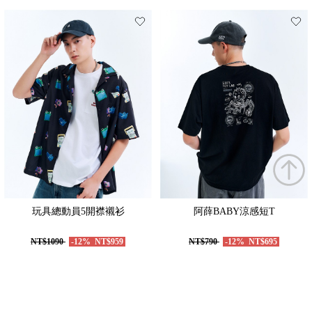
玩具總動員5開襟襯衫
阿薛BABY涼感短T
NT$1090
-12%
NT$959
NT$790
-12%
NT$695