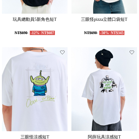
玩具總動員5新角色短T
三眼怪pizza立體口袋短T
NT$690
-12%
NT$607
NT$690
-50%
NT$345
三眼怪涼感短T
阿薛玩具涼感短T