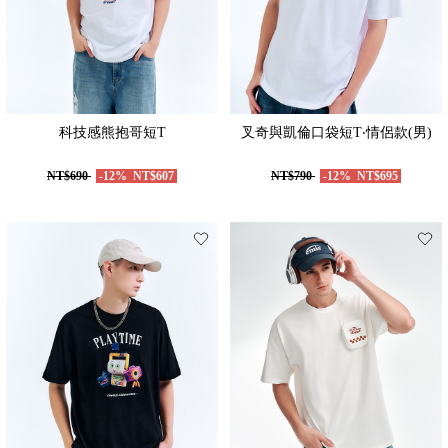
科技感熊抱哥短T
叉奇與凱倫口袋短T‧情侶款(男)
NT$690
-12%
NT$607
NT$790
-12%
NT$695