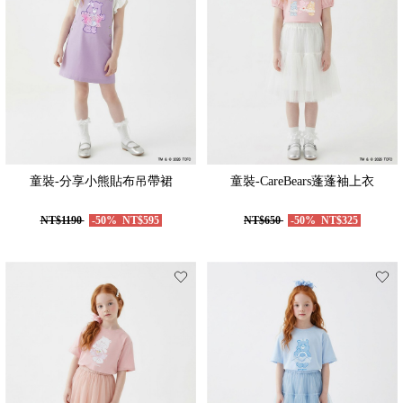
童裝-分享小熊貼布吊帶裙
童裝-CareBears蓬蓬袖上衣
NT$1190
-50%
NT$595
NT$650
-50%
NT$325