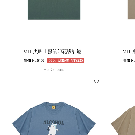
MIT 尖叫土撥鼠印花設計短T
MIT
售價
NT$450
-50%
活動價
NT$225
售價
NT
+ 2 Colours