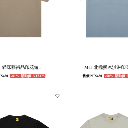
IT 貓咪藝術品印花短T
MIT 北極熊冰淇淋印
$450
-61%
活動價
NT$175
售價
NT$450
-50%
活動價
N