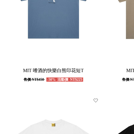
MIT 嗜酒的快樂白熊印花短T
M
售價
NT$450
-50%
活動價
NT$225
售價
NT