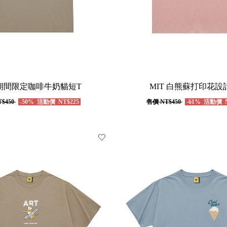
 期間限定咖啡牛奶貓短T
MIT 白熊蘇打印花設
$450
-50%
活動價
NT$225
售價
NT$450
-61%
活動價
N