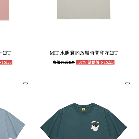
計短T
MIT 水豚君的放鬆時間印花短T
T$175
售價
NT$450
-50%
活動價
NT$225