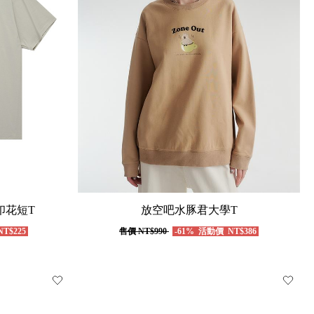
印花短T
放空吧水豚君大學T
T$225
售價
NT$990
-61%
活動價
NT$386