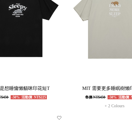
 總是想睡慵懶貓咪印花短T
MIT 需要更多睡眠樹懶
$450
-50%
活動價
NT$225
售價
NT$450
-50%
活動價
N
+ 2 Colours