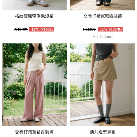
格紋雙織帶倒拋短裙
交疊打褶寬鬆西裝褲
NT$790
-12%
NT$695
NT$890
-12%
NT$783
+ 2 Colours
交疊打褶寬鬆西裝褲
前片造型褲裙