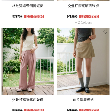
格紋雙織帶倒拋短裙
交疊打褶寬鬆西裝褲
NT$790
-12%
NT$695
NT$890
-12%
NT$783
+ 2 Colours
交疊打褶寬鬆西裝褲
前片造型褲裙
NT$890
-12%
NT$783
NT$890
-12%
NT$783