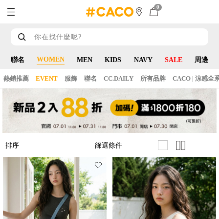
0
WOMEN
聯名
MEN
KIDS
NAVY
SALE
周邊
熱銷推薦
EVENT
服飾
聯名
CC.DAILY
所有品牌
CACO | 涼感全
篩選條件
排序