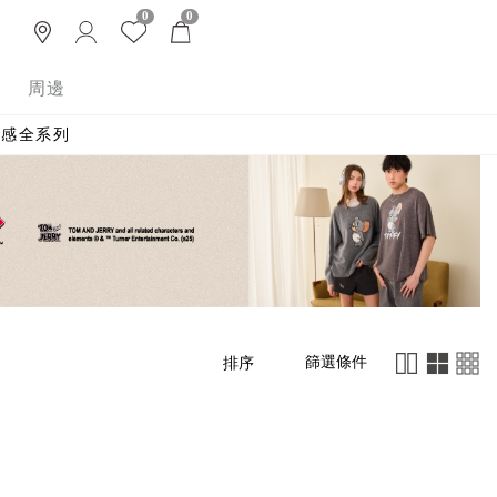
0
0
周邊
 涼感全系列
篩選條件
排序