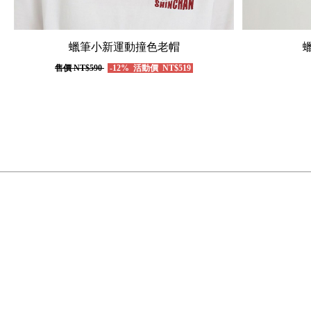
蠟筆小新運動撞色老帽
售價
NT$590
-12%
活動價
NT$519