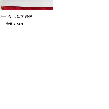
蠟筆小新心型零錢包
售價
NT$390