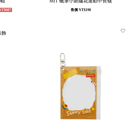
老帽
MIT 蠟筆小新繡花運動中長襪
T$607
售價
NT$190
吊飾