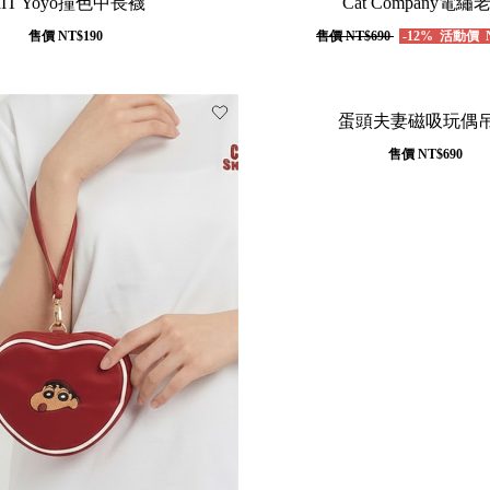
IT Yoyo撞色中長襪
Cat Company電繡
售價
NT$190
售價
NT$690
-12%
活動價
N
蛋頭夫妻磁吸玩偶
售價
NT$690